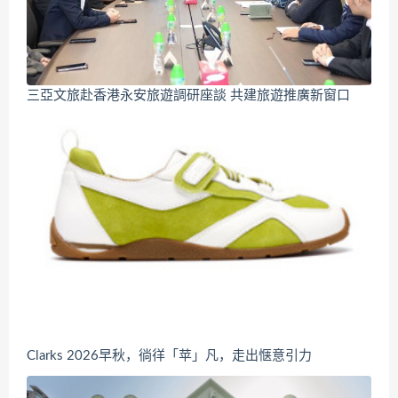
三亞文旅赴香港永安旅遊調研座談 共建旅遊推廣新窗口
Clarks 2026早秋，徜徉「苹」凡，走出惬意引力