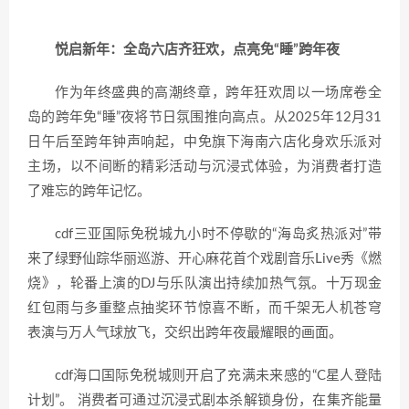
悦启新年：全岛六店齐狂欢，点亮免“睡”跨年夜
作为年终盛典的高潮终章，跨年狂欢周以一场席卷全
岛的跨年免“睡”夜将节日氛围推向高点。从2025年12月31
日午后至跨年钟声响起，中免旗下海南六店化身欢乐派对
主场，以不间断的精彩活动与沉浸式体验，为消费者打造
了难忘的跨年记忆。
cdf三亚国际免税城九小时不停歇的“海岛炙热派对”带
来了绿野仙踪华丽巡游、开心麻花首个戏剧音乐Live秀《燃
烧》，轮番上演的DJ与乐队演出持续加热气氛。十万现金
红包雨与多重整点抽奖环节惊喜不断，而千架无人机苍穹
表演与万人气球放飞，交织出跨年夜最耀眼的画面。
cdf海口国际免税城则开启了充满未来感的“C星人登陆
计划”。 消费者可通过沉浸式剧本杀解锁身份，在集齐能量