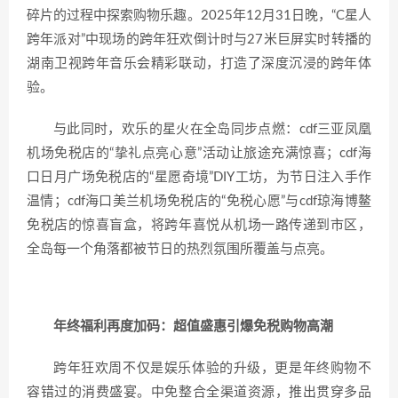
碎片的过程中探索购物乐趣。2025年12月31日晚，“C星人
跨年派对”中现场的跨年狂欢倒计时与27米巨屏实时转播的
湖南卫视跨年音乐会精彩联动，打造了深度沉浸的跨年体
验。
与此同时，欢乐的星火在全岛同步点燃：cdf三亚凤凰
机场免税店的“挚礼点亮心意”活动让旅途充满惊喜；cdf海
口日月广场免税店的“星愿奇境”DIY工坊，为节日注入手作
温情；cdf海口美兰机场免税店的“免税心愿”与cdf琼海博鳌
免税店的惊喜盲盒，将跨年喜悦从机场一路传递到市区，
全岛每一个角落都被节日的热烈氛围所覆盖与点亮。
年终
福利
再度加码
：
超值盛惠引爆
免税
购物高潮
跨年狂欢周不仅是娱乐体验的升级，更是年终购物不
容错过的消费盛宴。中免整合全渠道资源，推出贯穿多品