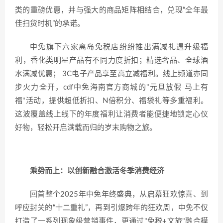
类的重磅优惠，并与强大的商品矩阵相结合，兑现“全年最
佳扫货时机”的承诺。
中免旗下六家离岛免税店纷纷推出满减礼遇升级福
利，香化类明星产品有不同力度折扣；精选奢品、全球酒
水满减优惠； 3C电子产品享至高立减福利。线上频道亦同
步火力全开，cdf中免海南官方商城的"元旦放假 马上有
福"活动，提供超低折扣、N倍积分、福袋礼等多重福利。
这波覆盖线上线下的年度福利让消费者能便捷地锁定心仪
好物，轻松开启满载而归的岁末购物之旅。
乘势而上：以创新融合激活冬季消费经济
回首整个2025年中免年终盛典，从启幕狂欢惊喜、到
呼应封关的“十二重礼”，再到引爆跨年的狂欢周，中免不仅
打造了一系列现象级营销事件，更通过"免税+文旅"融合模