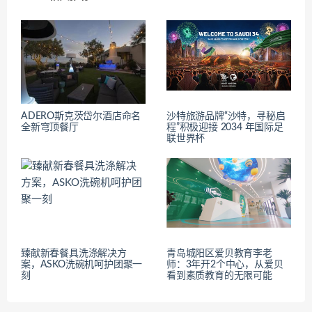
ADERO斯克茨岱尔酒店命名
沙特旅游品牌“沙特，寻秘启
全新穹顶餐厅
程”积极迎接 2034 年国际足
联世界杯
臻献新春餐具洗涤解决方
青岛城阳区爱贝教育李老
案，ASKO洗碗机呵护团聚一
师：3年开2个中心，从爱贝
刻
看到素质教育的无限可能