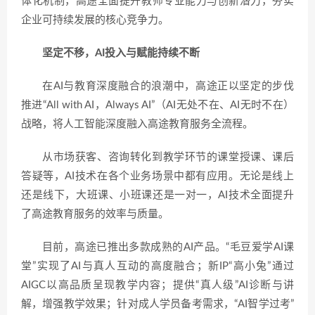
体化机制，高途全面提升教师专业能力与创新潜力，夯实
企业可持续发展的核心竞争力。
坚定不移，AI投入与赋能持续不断
在AI与教育深度融合的浪潮中，高途正以坚定的步伐
推进“All with AI，Always AI”（AI无处不在、AI无时不在）
战略，将人工智能深度融入高途教育服务全流程。
从市场获客、咨询转化到教学环节的课堂授课、课后
答疑等，AI技术在各个业务场景中都有应用。无论是线上
还是线下，大班课、小班课还是一对一，AI技术全面提升
了高途教育服务的效率与质量。
目前，高途已推出多款成熟的AI产品。“毛豆爱学AI课
堂”实现了AI与真人互动的高度融合；新IP“高小兔”通过
AIGC以高品质呈现教学内容；提供“真人级”AI诊断与讲
解，增强教学效果；针对成人学员备考需求，“AI智学过考”