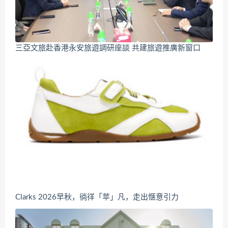
三亞文旅赴香港永安旅遊調研座談 共建旅遊推廣新窗口
Clarks 2026早秋，徜徉「苹」凡，走出惬意引力