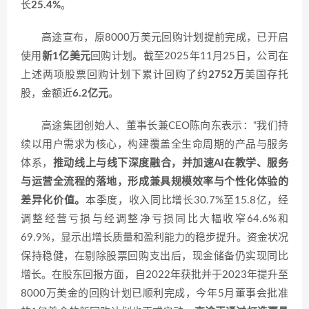
长
25.4%
。
高途宣布，原8000万美元回购计划提前完成，已开启
使用
新1亿美元
回购计划。截至2025年11月25日，公司在
上述两项股票回购计划下累计回购了约
2752万
美国存托
股，金额近
6.2亿元
。
高途集团创始人、董事长兼CEO陈向东表示：“我们持
续以用户需求为核心，构建覆盖全生命周期的产品与服务
体系，
推动线上与线下深度融合，并加速AI在教学、服务
与运营全流程的落地，形成兼具规模效率与个性化体验的
差异化价值。
本季度，收入同比增长30.7%至15.8亿，经
调整经营亏损与经调整净亏损同比大幅收窄64.6%和
69.9%，显示出增长质量和盈利能力的稳步提升。资金状况
保持稳健，在剔除股票回购支出后，现金储备仍实现同比
增长。在股东回报方面，自2022年获批并于2023年提升至
8000万美金的回购计划已顺利完成，今年5月董事会批准