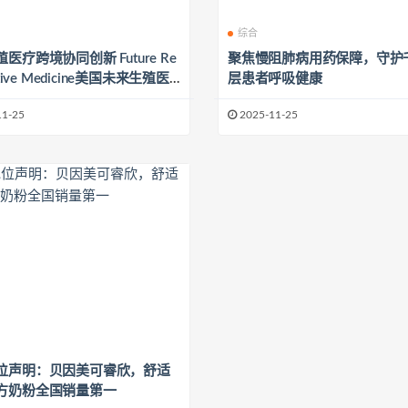
综合
医疗跨境协同创新 Future Re
聚焦慢阻肺病用药保障，守护
ctive Medicine美国未来生殖医
层患者呼吸健康
韬医生与美穗品牌亮相第25届
11-25
2025-11-25
疗旅游展
位声明：贝因美可睿欣，舒适
方奶粉全国销量第一