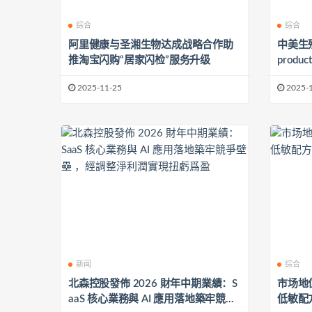
综合
综合
阿里健康与圣湘生物达成战略合作助
中美生殖
推淘宝闪购“居家闪检”服务升级
produ
疗刘子
2025-11-25
2025-
国际医
新闻
综合
北森控股發佈 2026 財年中期業績：S
市场地
aaS 核心業務與 AI 應用落地築牢競爭
低敏配