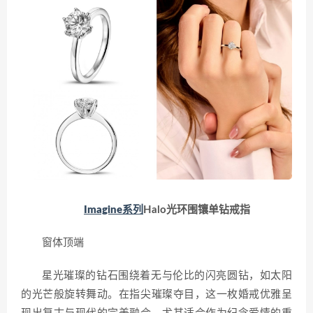
Imagine系列
Halo光环围镶单钻戒指
窗体顶端
星光璀璨的钻石围绕着无与伦比的闪亮圆钻，如太阳
的光芒般旋转舞动。在指尖璀璨夺目，这一枚婚戒优雅呈