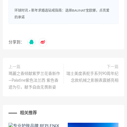
环球时讯
»
新年求婚选钻戒指南：选择BAUNAT宝欧娜，点亮爱
的承诺
分享到：
上一篇
下一篇
瑪麗之香倾献紫罗兰花香新作
瑞士美度表舵手系列90周年纪
—Palatine紫色法兰西 紫色香
念款机械之影腕表震撼亮相
迹为引，献予自由无畏新姿
相关推荐