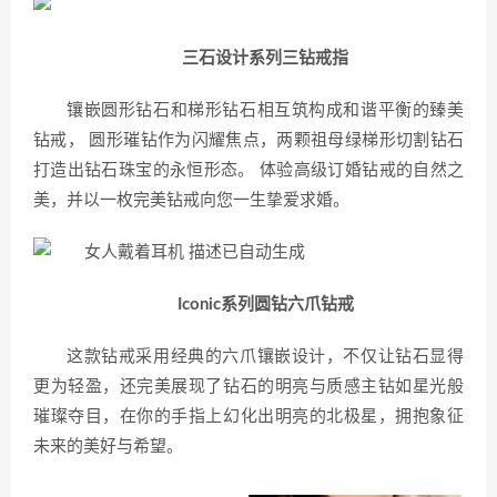
三石设计系列三钻戒指
镶嵌圆形钻石和梯形钻石相互筑构成和谐平衡的臻美
钻戒， 圆形璀钻作为闪耀焦点，两颗祖母绿梯形切割钻石
打造出钻石珠宝的永恒形态。 体验高级订婚钻戒的自然之
美，并以一枚完美钻戒向您一生挚爱求婚。
Iconic系列圆钻六爪钻戒
这款钻戒采用经典的六爪镶嵌设计，不仅让钻石显得
更为轻盈，还完美展现了钻石的明亮与质感主钻如星光般
璀璨夺目，在你的手指上幻化出明亮的北极星，拥抱象征
未来的美好与希望。