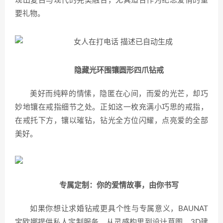
现出复古与现代的完美融合，尤其适合作为纪念爱情的重
要礼物。
隐藏光环围镶圆形四爪钻戒
美好而纯粹的情愫，隐匿在心间，而爱的光芒，却巧
妙地镶在戒指细节之处。正如这一枚充满小巧思的戒指，
在戒托下方，镶以璀钻，钻光全方位闪耀，点亮爱的全部
美好。
专属定制：你的爱情故事，由你书写
如果你想让求婚钻戒更具个性与专属意义，BAUNAT
宝欧娜提供私人定制服务。从灵感构思到设计草图、3D建