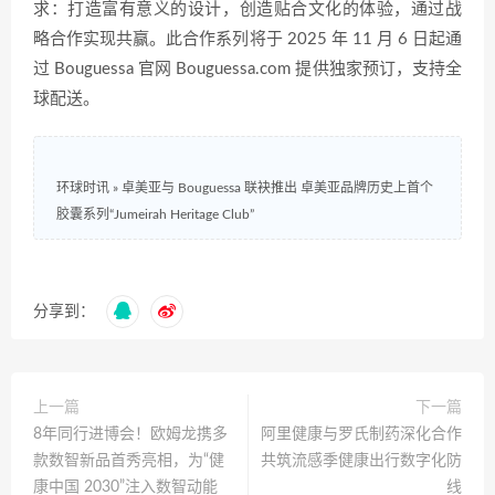
求：打造富有意义的设计，创造贴合文化的体验，通过战
略合作实现共赢。此合作系列将于 2025 年 11 月 6 日起通
过 Bouguessa 官网 Bouguessa.com 提供独家预订，支持全
球配送。
环球时讯
»
卓美亚与 Bouguessa 联袂推出 卓美亚品牌历史上首个
胶囊系列“Jumeirah Heritage Club”
分享到：
上一篇
下一篇
8年同行进博会！欧姆龙携多
阿里健康与罗氏制药深化合作
款数智新品首秀亮相，为“健
共筑流感季健康出行数字化防
康中国 2030”注入数智动能
线