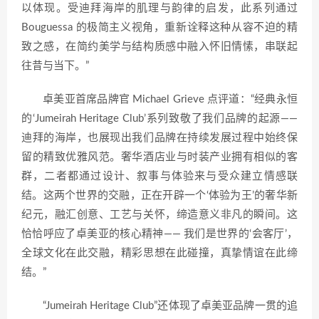
以体现。受迪拜海岸的肌理与韵律的启发，此系列通过
Bouguessa 的极简主义视角，重新诠释这种从容不迫的精
致之感，在简约美学与结构质感中融入怀旧情愫，串联起
往昔与当下。”
卓美亚首席品牌官 Michael Grieve 点评道：“经典永恒
的‘Jumeirah Heritage Club’系列致敬了我们品牌的起源——
迪拜的海岸，也展现出我们品牌在持续发展过程中始终保
留的精致优雅风范。奢华酒店业与时装产业拥有相似的客
群，二者都通过设计、叙事与体验来与受众建立情感联
结。这两个世界的交融，正在开辟一个‘体验为王’的奢华新
纪元，融汇创意、工艺与关怀，缔造意义非凡的瞬间。这
恰恰呼应了卓美亚的核心精神—— 我们是世界的‘会客厅’，
全球文化在此交融，精彩思想在此碰撞，真挚情谊在此缔
结。”
“Jumeirah Heritage Club”还体现了卓美亚品牌一贯的追