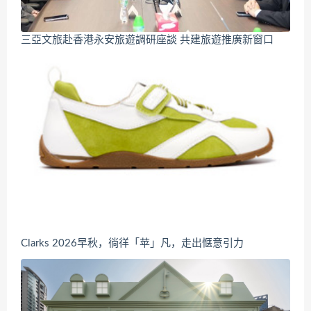
三亞文旅赴香港永安旅遊調研座談 共建旅遊推廣新窗口
Clarks 2026早秋，徜徉「苹」凡，走出惬意引力