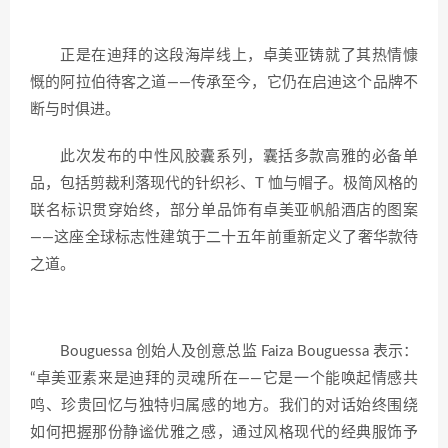
正是在迪拜的这段海岸线上，卓美亚铸就了其热情慷
慨的阿拉伯待客之道——传承至今，它仍在启迪这个品牌不
断与时俱进。
此次发布的中性风胶囊系列，囊括多款高雅的必备单
品，包括剪裁利落现代的针织衫、T 恤与帽子。极简风格的
联名标识贯穿始终，部分单品饰有卓美亚帆船酒店的图案
——这座全球标志性建筑于二十五年前重新定义了奢华款待
之道。
Bouguessa 创始人及创意总监 Faiza Bouguessa 表示：
“卓美亚素来是迪拜的灵魂所在——它是一个能唤起情感共
鸣、珍贵回忆与独特归属感的地方。我们的对话始终围绕
如何把握那份静谧优雅之感，通过风格现代的经典服饰予