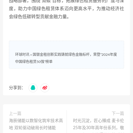
战略部署，围绕“双碳”目标，拓展绿色租赁服务的广度与深
度，助力中国绿色租赁体系迈向更高水平，为推动经济社
会绿色低碳转型贡献金融力量。
环球时讯
»
国银金租创新实践铸就绿色金融标杆，荣登“2024年度
中国绿色租赁50强”榜单
分享到：
上一篇
下一篇
海辰储能以数智化筑牢技术高
时光沉淀，匠心臻成 麦卡伦
地 双轮驱动破局长时储能
25年及30年高年份系列，敬