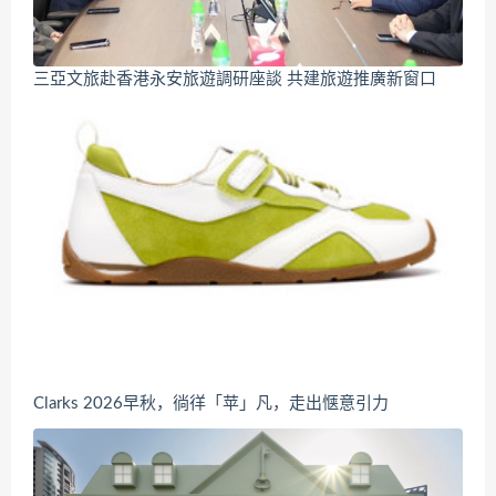
三亞文旅赴香港永安旅遊調研座談 共建旅遊推廣新窗口
Clarks 2026早秋，徜徉「苹」凡，走出惬意引力