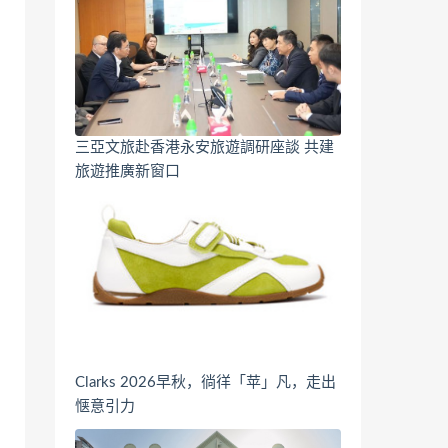
三亞文旅赴香港永安旅遊調研座談 共建
旅遊推廣新窗口
Clarks 2026早秋，徜徉「苹」凡，走出
惬意引力