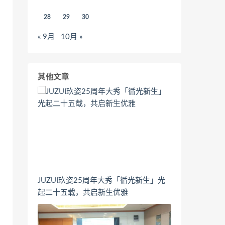
28
29
30
« 9月
10月 »
其他文章
JUZUI玖姿25周年大秀「循光新生」光
起二十五载，共启新生优雅