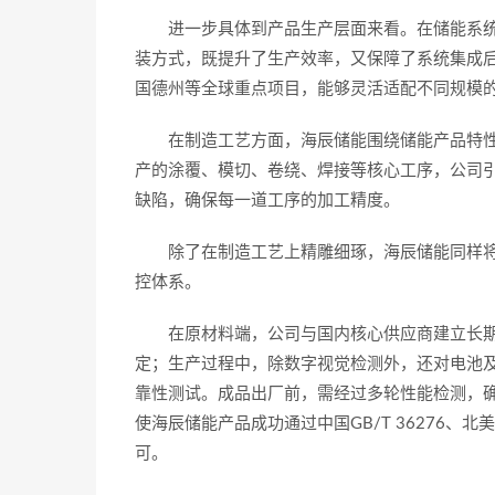
进一步具体到产品生产层面来看。在储能系
装方式，既提升了生产效率，又保障了系统集成后的
国德州等全球重点项目，能够灵活适配不同规模
在制造工艺方面，海辰储能围绕储能产品特
产的涂覆、模切、卷绕、焊接等核心工序，公司
缺陷，确保每一道工序的加工精度。
除了在制造工艺上精雕细琢，海辰储能同样
控体系。
在原材料端，公司与国内核心供应商建立长
定；生产过程中，除数字视觉检测外，还对电池及
靠性测试。成品出厂前，需经过多轮性能检测，
使海辰储能产品成功通过中国GB/T 36276、北美
可。