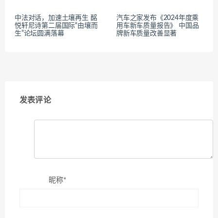
中法对话，加速土壤再生 酩
汽车之家发布《2024年度乘
悦轩尼诗第二届国际“由壤而
用车新车质量报告》 中国品
生”论坛圆满落幕
牌新车质量改善显著
发表评论
昵称*