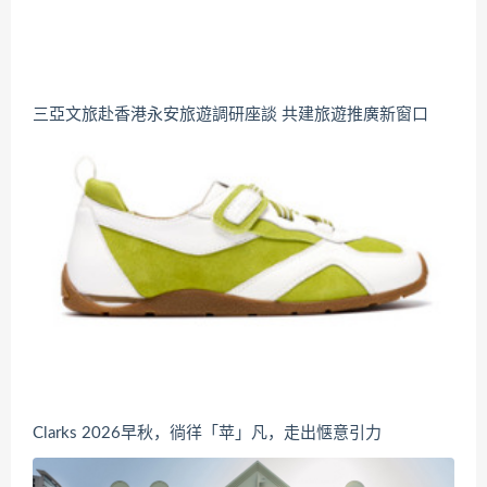
三亞文旅赴香港永安旅遊調研座談 共建旅遊推廣新窗口
Clarks 2026早秋，徜徉「苹」凡，走出惬意引力