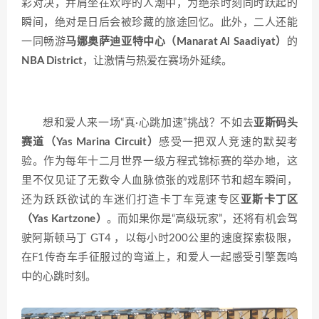
彩对决，并肩坐在欢呼的人潮中，为绝杀时刻同时跃起的
瞬间，绝对是日后会被珍藏的旅途回忆。此外，二人还能
一同畅游
马娜奥萨迪亚特中心（Manarat Al Saadiyat）
的
NBA District
，让激情与热爱在赛场外延续。
想和爱人来一场“真·心跳加速”挑战？不如去
亚斯码头
赛道（Yas Marina Circuit）
感受一把双人竞速的默契考
验。作为每年十二月世界一级方程式锦标赛的举办地，这
里不仅见证了无数令人血脉偾张的戏剧环节和超车瞬间，
还为跃跃欲试的车迷们打造卡丁车竞速专区
亚斯卡丁区
（Yas Kartzone）
。而如果你是“高级玩家”，还将有机会驾
驶阿斯顿马丁 GT4 ，以每小时200公里的速度探索极限，
在F1传奇车手征服过的弯道上，和爱人一起感受引擎轰鸣
中的心跳时刻。