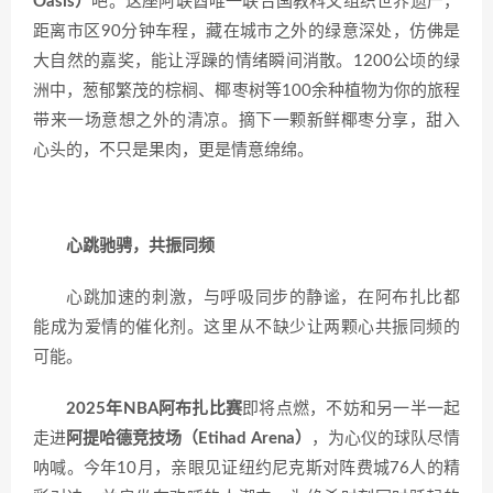
Oasis）
吧。这座阿联酋唯一联合国教科文组织世界遗产，
距离市区90分钟车程，藏在城市之外的绿意深处，仿佛是
大自然的嘉奖，能让浮躁的情绪瞬间消散。1200公顷的绿
洲中，葱郁繁茂的棕榈、椰枣树等100余种植物为你的旅程
带来一场意想之外的清凉。摘下一颗新鲜椰枣分享，甜入
心头的，不只是果肉，更是情意绵绵。
心跳驰骋，共振同频
心跳加速的刺激，与呼吸同步的静谧，在阿布扎比都
能成为爱情的催化剂。这里从不缺少让两颗心共振同频的
可能。
2025年NBA阿布扎比赛
即将点燃，不妨和另一半一起
走进
阿提哈德竞技场（Etihad Arena）
，为心仪的球队尽情
呐喊。今年10月，亲眼见证纽约尼克斯对阵费城76人的精