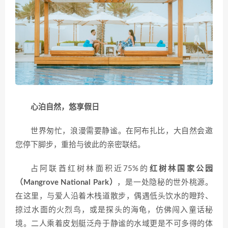
心泊自然，悠享假日
世界匆忙，浪漫需要静谧。在阿布扎比，大自然会邀
您停下脚步，重拾与彼此的亲密联结。
占阿联酋红树林面积近75%的
红树林国家公园
（Mangrove National Park）
，是一处隐秘的世外桃源。
在这里，与爱人沿着木栈道散步，偶遇低头饮水的瞪羚、
掠过水面的火烈鸟，或是探头的海龟，仿佛闯入童话秘
境。二人乘着皮划艇泛舟于静谧的水域更是不可多得的体