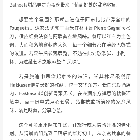
Batheeta甜品更是为夜晚带来了恰到好处的甜蜜收尾。
想要换个氛围？那就走进位于阿布扎比卢浮宫中的
Fouquet’s
。这家法式餐厅由米其林主厨Pierre Gagnaire操
刀，供应经典法餐与阿联酋在地风味。餐厅以红白为主色
调，大面积落地窗朝向大海，每一个细节都在演绎巴黎式
的浪漫。若是午后参观展览，不妨在此处歇歇脚，小酌一
杯，为这趟艺术之旅添些许“风味”。
若是旅途中思念起家乡的味道，米其林星级餐厅
Hakkasan
便是最好的慰藉。位于文华东方酋长国宫殿酒店
内，Hakkasan以创新粤菜见长。在充满东方禅意的就餐环
境中，点一份粤式点心套餐，品尝被重新演绎的家乡风
味，满足味蕾，分享心意。
这个黄金周来阿布扎比，让旅行成为情感升温的催化
剂。从清晨的阳光到日落后的华灯初上，从亲密共享的餐