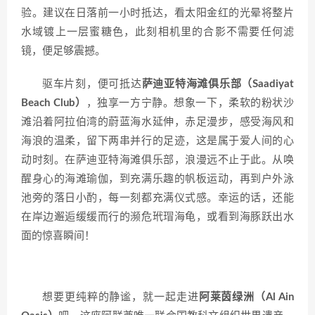
验。建议在日落前一小时抵达，看太阳金红的光晕将整片
水域镀上一层蜜糖色，此刻相机里的合影不需要任何滤
镜，便足够震撼。
驱车片刻，便可抵达
萨迪亚特海滩俱乐部（Saadiyat
Beach Club）
，独享一方宁静。想象一下，柔软的粉状沙
滩沿着阿拉伯湾的蔚蓝海水延伸，赤足漫步，感受海风和
海浪的温柔，留下两串并行的足迹，这是属于爱人间的心
动时刻。在萨迪亚特海滩俱乐部，浪漫远不止于此。从唤
醒身心的海滩瑜伽，到充满乐趣的帆板运动，再到户外泳
池旁的落日小酌，每一刻都充满仪式感。幸运的话，还能
在岸边邂逅缓缓而行的濒危玳瑁海龟，或看到海豚跃出水
面的惊喜瞬间！
想要更纯粹的静谧，就一起走进
阿莱茵绿洲（Al Ain