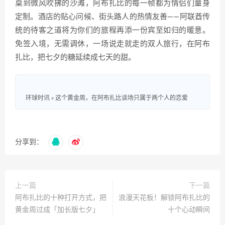
桌到微风吹拂的沙滩，阿布扎比的每一帧都为情侣们量身
定制。酒店的贴心问候、街头路人的热情友善——阿联酋传
统的待客之道将为你们的旅程再添一份宾至如归的暖意。
免签入境，无需调休，一场说走就走的双人旅行，在阿布
扎比，把七夕的糖延续成七天的甜。
环球时讯
»
这个黄金周，在阿布扎比谈场只属于两个人的恋爱
分享到：
上一篇
下一篇
阿布扎比的十种打开方式，把
浪漫天花板！解锁阿布扎比的
黄金周过成「加长版七夕」
十个心动瞬间