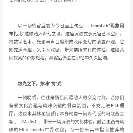
让你们在尽兴之后，享受悠闲时光。
以一场感官盛宴为今日画上句点——
teamLab“现象阿
布扎比”
邀你踏入奇幻之境。这座沉浸式多感官艺术空间，
将数字艺术、光影与声音编织成永续变幻的装置奇观。它
既充满童趣，又引人深思，带来前所未有的体验。这段共
同探索的奇妙旅程，离馆后仍会在记忆中久久回响。
烛光之下，飨味“食”光
一顿晚餐，往往是情侣间最动人的交流时刻。若你们
偏爱文化底蕴与风味交融的餐桌氛围，不妨走进
Erth餐
厅
。这家米其林星级餐厅本身就像一间现代版的阿联酋会
客厅（Majlis），带来一场沉浸的文化体验。融合墨西哥风
味的Mini Taquito广受欢迎，而一份米其林指南推荐的