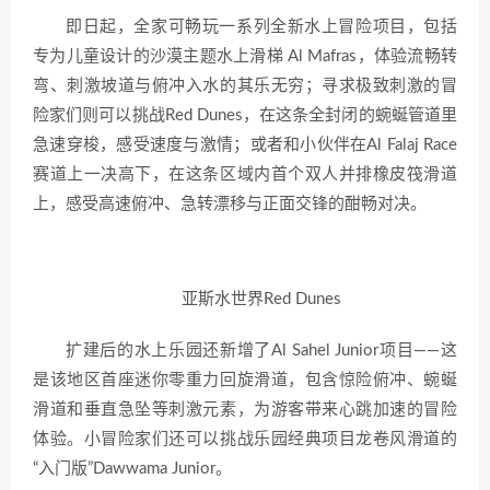
即日起，全家可畅玩一系列全新水上冒险项目，包括
专为儿童设计的沙漠主题水上滑梯 Al Mafras，体验流畅转
弯、刺激坡道与俯冲入水的其乐无穷；寻求极致刺激的冒
险家们则可以挑战Red Dunes，在这条全封闭的蜿蜒管道里
急速穿梭，感受速度与激情；或者和小伙伴在Al Falaj Race
赛道上一决高下，在这条区域内首个双人并排橡皮筏滑道
上，感受高速俯冲、急转漂移与正面交锋的酣畅对决。
亚斯水世界Red Dunes
扩建后的水上乐园还新增了Al Sahel Junior项目——这
是该地区首座迷你零重力回旋滑道，包含惊险俯冲、蜿蜒
滑道和垂直急坠等刺激元素，为游客带来心跳加速的冒险
体验。小冒险家们还可以挑战乐园经典项目龙卷风滑道的
“入门版”Dawwama Junior。