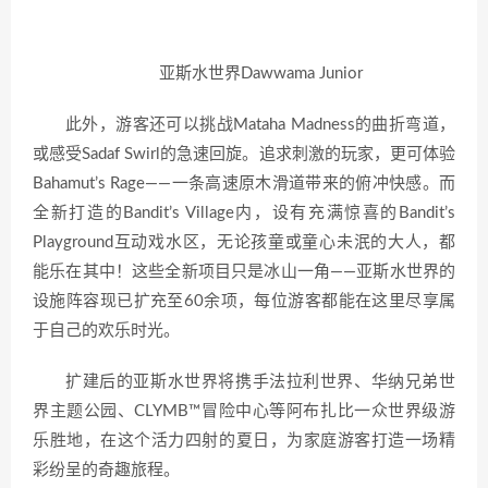
亚斯水世界Dawwama Junior
此外，游客还可以挑战Mataha Madness的曲折弯道，
或感受Sadaf Swirl的急速回旋。追求刺激的玩家，更可体验
Bahamut’s Rage——一条高速原木滑道带来的俯冲快感。而
全新打造的Bandit’s Village内，设有充满惊喜的Bandit’s
Playground互动戏水区，无论孩童或童心未泯的大人，都
能乐在其中！这些全新项目只是冰山一角——亚斯水世界的
设施阵容现已扩充至60余项，每位游客都能在这里尽享属
于自己的欢乐时光。
扩建后的亚斯水世界将携手法拉利世界、华纳兄弟世
界主题公园、CLYMB™冒险中心等阿布扎比一众世界级游
乐胜地，在这个活力四射的夏日，为家庭游客打造一场精
彩纷呈的奇趣旅程。