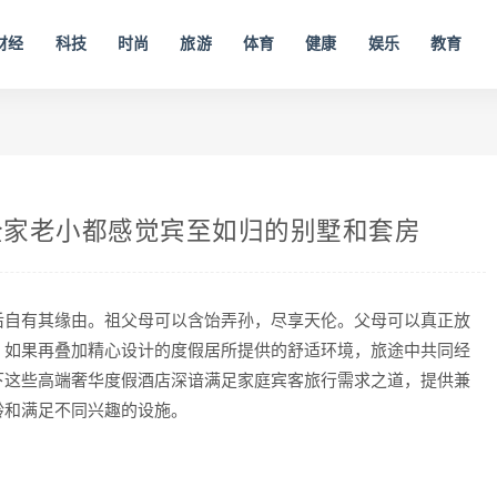
财经
科技
时尚
旅游
体育
健康
娱乐
教育
全家老小都感觉宾至如归的别墅和套房
后自有其缘由。祖父母可以含饴弄孙，尽享天伦。父母可以真正放
。如果再叠加精心设计的度假居所提供的舒适环境，旅途中共同经
下这些高端奢华度假酒店深谙满足家庭宾客旅行需求之道，提供兼
龄和满足不同兴趣的设施。