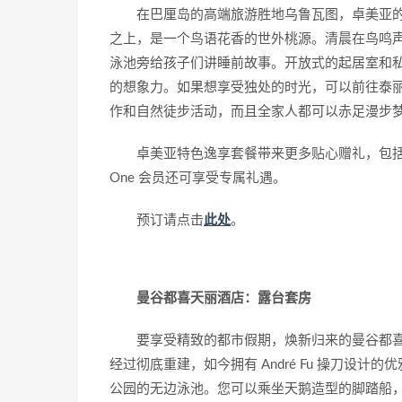
在巴厘岛的高端旅游胜地乌鲁瓦图，卓美亚
之上，是一个鸟语花香的世外桃源。清晨在鸟鸣
泳池旁给孩子们讲睡前故事。开放式的起居室和
的想象力。如果想享受独处的时光，可以前往泰
作和自然徒步活动，而且全家人都可以赤足漫步
卓美亚特色逸享套餐带来更多贴心赠礼，包括酒
One 会员还可享受专属礼遇。
预订请点击
此处
。
曼谷都喜天丽酒店：露台套房
要享受精致的都市假期，焕新归来的曼谷都
经过彻底重建，如今拥有 André Fu 操刀设
公园的无边泳池。您可以乘坐天鹅造型的脚踏船