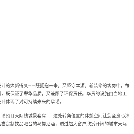
设计的焕新蜕变——既拥抱未来，又坚守本源。新装修的客房中，每
料，既保证了奢华品质，又兼顾了环保责任。华贵的设施由当地工
设计体现了对可持续未来的承诺。
，请预订天际线城景套房——这处转角位置的休憩空间让您全身心沐
品尝定制饮品吧台的马提尼酒，透过超大窗户欣赏开阔的城市天际