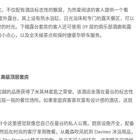
入住，不仅配有酒店标志性的飘窗，为热爱阅读的客人提供一个看
私人室外露台，其上设有热水浴缸、日光浴床和专门的露天餐区，可以
的时光。下榻露台套房的客人还可使用 39 层的俱乐部酒廊和露
和小点心，以及全天候茶点和保时捷豪华轿车服务。
 酒店：高级顶层套房
nakhon 酒店以优越的品质获得了米其林星匙之荣誉。该酒店坐落在曼谷的标志性
首屈一指的餐饮场所。如果家庭宾客喜欢富有设计感的酒店，这就
的设计令这里感觉就像您自己在曼谷的私人公寓。厨房设施齐全，配备
，然后在时尚的客厅享用晚餐。从戴森吹风机到 Davines 沐浴用品，