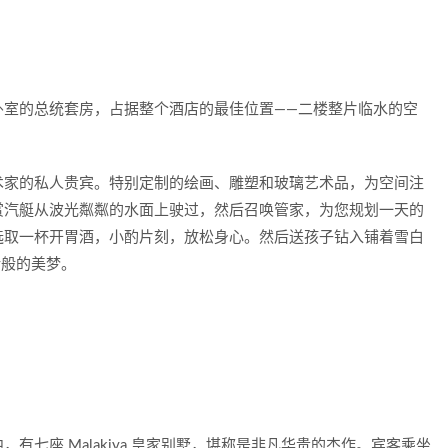
卧室的总统套房，占据整个酒店的最佳位置——二楼整片临水的空
术家的私人贵宾。特别定制的绘画、雕塑和玻璃艺术品，为空间注
赏汽艇从波光粼粼的水面上驶过，然后召唤管家，为您规划一天的
选取一杯开胃酒，小酌片刻，放松身心。然后送孩子钻入铺着雪白
话般的美梦。
有七座 Malakiya 皇家别墅，堪称是非凡华贵的杰作。宾客乘坐