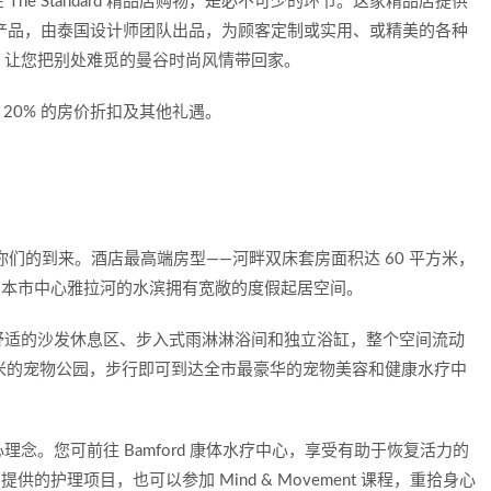
e Standard 精品店购物，是必不可少的环节。这家精品店提供
ive 系列品牌的产品，由泰国设计师团队出品，为顾客定制或实用、或精美的各种
，让您把别处难觅的曼谷时尚风情带回家。
 20% 的房价折扣及其他礼遇。
们的到来。酒店最高端房型——河畔双床套房面积达 60 平方米，
墨尔本市中心雅拉河的水滨拥有宽敞的度假起居空间。
舒适的沙发休息区、步入式雨淋淋浴间和独立浴缸，整个空间流动
平方米的宠物公园，步行即可到达全市最豪华的宠物美容和健康水疗中
念。您可前往 Bamford 康体水疗中心，享受有助于恢复活力的
 提供的护理项目，也可以参加 Mind & Movement 课程，重拾身心