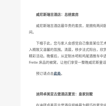
威尼斯瑞吉酒店：总统套房
威尼斯瑞吉酒店最华贵的套房，是拥有两间
间。
下榻于此，您与家人会感觉自己像是某位艺
入精致又温馨的氛围。清晨，移步法式阳台，欣
精彩活动。晚餐后，从定制水吧和鸡尾酒推车中
Frette 床品的被窝，让他们享受一整晚威尼斯童
预订请点击
此处
。
迪拜卓美亚古堡酒店夏宫：皇家别墅
在迪拜卓美亚古堡酒店规格最为精巧的夏宫中，