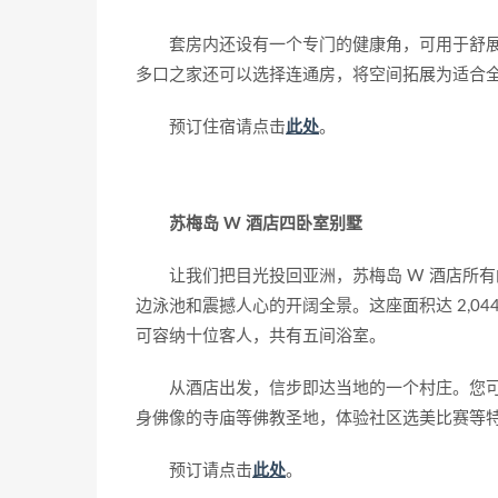
套房内还设有一个专门的健康角，可用于舒
多口之家还可以选择连通房，将空间拓展为适合
预订住宿请点击
此处
。
苏梅岛 W 酒店四卧室别墅
让我们把目光投回亚洲，苏梅岛 W 酒店所
边泳池和震撼人心的开阔全景。这座面积达 2,0
可容纳十位客人，共有五间浴室。
从酒店出发，信步即达当地的一个村庄。您
身佛像的寺庙等佛教圣地，体验社区选美比赛等
预订请点击
此处
。