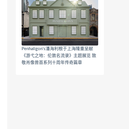
Penhaligon's潘海利根于上海隆重呈献
《游弋之地：伦敦名流录》主题展览 致
敬肖像兽首系列十周年传奇篇章