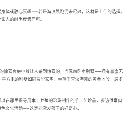
展身体或静心冥想——若是海滨晨跑仍未尽兴，这就是上佳的选择。
全家人的时尚度假居所。
有的惊喜套房中最让人感到惊喜的，当属四卧室别墅——拥有悬崖无
44 平方米的别墅如同豪华家宅，坐落于查汶海滩的黄金地段，最多
可以在那里探寻用本土养殖的珍珠制作的手工艺珍品，参访供奉肉
特色文化活动——这定能激发孩子的好奇心。