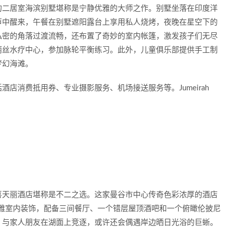
的二居室海滨别墅堪称是宁静优雅的大师之作。别墅坐落在印度洋
声中醒来，午餐在别墅遮阳露台上享用私人烧烤，夜晚在星空下的
私密的角落过渡流畅，还布置了奇妙的室内帐篷，激发孩子们无尽
丽丝水疗中心，参加脉轮平衡练习。此外，儿童俱乐部提供手工制
梦幻海滩。
店消费抵用券、专业摄影服务、机场接送服务等。Jumeirah
喜天丽酒店堪称是不二之选。这家曼谷市中心传奇色彩浓厚的酒店
计的优雅室内装饰，配备三间餐厅、一个错层屋顶酒吧和一个俯瞰伦披尼
，与家人朋友在湖面上竞逐，或许还会偶遇岸边晒日光浴的巨蜥。