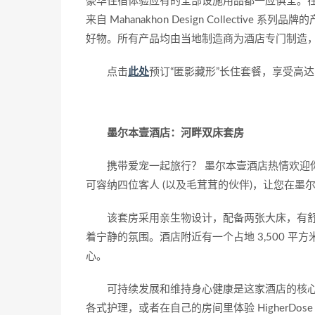
豪华住宿体验应有的全部设施用品都一应俱全。在 Th
来自 Mahanakhon Design Collect
好物。所有产品均由当地制造商为酒店专门制造
点击
此处
预订“匿影藏形”长住套餐，享受高达
墨尔本壹酒店：河畔双床套房
携带爱宠一起旅行？ 墨尔本壹酒店热情欢迎你
可容纳四位客人 (以及毛茸茸的伙伴)，让您在
该套房采用亲生物设计，配备两张大床，有
着宁静的氛围。酒店附近有一个占地 3,500 
心。
可持续发展和维持身心健康是这家酒店的核心理
各式护理，或者在自己的房间里体验 HigherDose