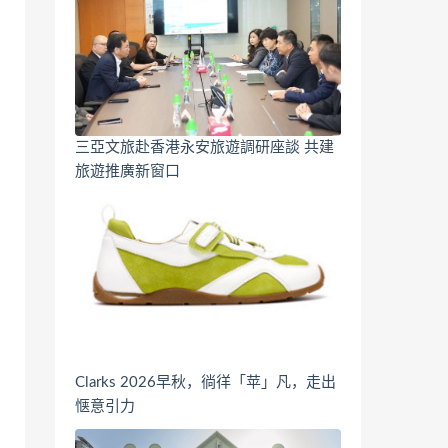
三亞文旅赴香港永安旅遊調研座談 共建
旅遊推廣新窗口
Clarks 2026早秋，徜徉「苹」凡，走出
惬意引力