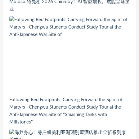
Moloco 将亮相 2026 ChinaJoy：AI 智驱增长，赋能全球企
业
Following Red Footprints, Carrying Forward the Spirit of
Martyrs | Chengwu Students Conduct Study Tour at the
Anti-Japanese War Site of "Smashing Tanks with
Millstones"