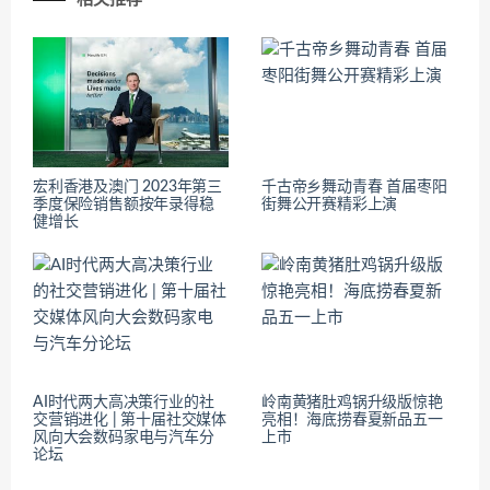
宏利香港及澳门 2023年第三
千古帝乡舞动青春 首届枣阳
季度保险销售额按年录得稳
街舞公开赛精彩上演
健增长
AI时代两大高决策行业的社
岭南黄猪肚鸡锅升级版惊艳
交营销进化 | 第十届社交媒体
亮相！海底捞春夏新品五一
风向大会数码家电与汽车分
上市
论坛