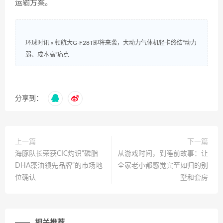
运输方案。
环球时讯
»
领航大G-F28T即将来袭，大动力气体机轻卡终结“动力
弱、成本高”痛点
分享到：
上一篇
下一篇
海豚队长荣获CIC灼识“磷脂
从游戏时间，到睡前故事：让
DHA藻油领先品牌”的市场地
全家老小都感觉宾至如归的别
位确认
墅和套房
相关推荐