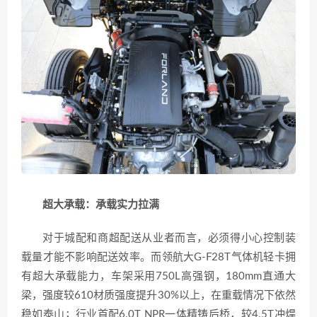
超大承载：承载实力拉满
对于城配和商超配送从业者而言，必须得小心控制装
载量才能不影响配送效率。​而领航大G-F28T气体机轻卡拥
有超大承载能力，车架采用750L高强钢，180mm直通大
梁，强度较610材质强度提升30%以上，在重载情况下依然
稳如泰山；行业首配6.0T NPR一体精铸后桥，较4.5T冲焊