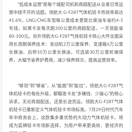
“低成本运营”是每个城配司机和商超配送从业者日常运
营中绕不开的话题。领航大 G-F28T气体机轻卡热效率高达
41.6%，LNG/CNG车型每公里成本更是比柴油车省约4-5
毛钱，如果卡友每天跑200公里的商超配送，一天就能省
80-100元。另外领航大G-F28T气体机轻卡核心大件全面采
用长周期保养技术：发动机2万公里保养、变速箱6万公里
长换油、后桥10万公里长换油，可选装30万公里轮端保
养，大幅节省养护费用，减少保养频次，提高运营效率。
“够劲”到“够省”，从“能跑”到“能拉”，领航大G-F28T气
体机轻卡的每处升级，都瞄准卡友“多赚钱、少操心”的核心
诉求。无论商超配送，还是长途货运，领航大G-F28T气体
机轻卡已重新定义气体机轻卡市场标准。7月29日时代汽车
年中商务会上，这款集多重优势的大动力气体机轻卡，将
成为蓝牌轻卡市场新选择，为用户带来更高效、更经济的