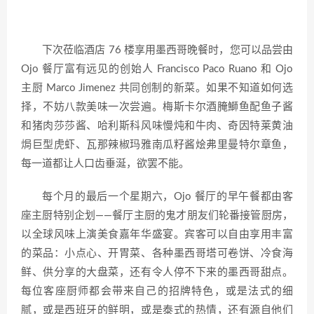
下次莅临酒店 76 楼享用墨西哥晚餐时，您可以品尝由
Ojo 餐厅富有远见的创始人 Francisco Paco Ruano 和 Ojo
主厨 Marco Jimenez 共同创制的新菜。如果不知道如何选
择，不妨八款美味一次尝遍。梅斯卡尔酒腌鰤鱼配鱼子酱
和猪肉莎莎酱、哈利斯科风味慢炖和牛肉、奇因特莱黄油
焗巨型虎虾、瓦那辣椒玛雅南瓜籽酱烩弗里曼特尔章鱼，
每一道都让人口齿垂涎，欲罢不能。
每个月的最后一个星期六，Ojo 餐厅的早午餐都由客
座主厨特别企划——餐厅主厨的鬼才朋友们轮番接管厨房，
以全球风味上演美食嘉年华盛宴。宾客可以自由享用丰富
的菜品：小点心、开胃菜、各种墨西哥塔可卷饼、冷食海
鲜、供分享的大盘菜，还有令人停不下来的墨西哥甜点。
每位客座厨师都会带来自己的招牌特色，或是法式的细
腻，或是西班牙的鲜明，或是泰式的热情，还有源自他们