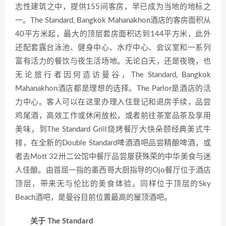
志性建筑之中，提供155间客房，早已成为当地的地标之
一。The Standard, Bangkok Mahanakhon酒店的客房面积从
40平方米起，最大的顶层套房面积达到144平方米，此外
还配套露台泳池、健身中心、水疗中心、会议室和一系列
富有活力的餐饮与夜生活场地。无论白天，还是夜晚，也
无论旅行者因何造访曼谷，The Standard, Bangkok
Mahanakhon酒店都是理想的选择。The Parlor是酒店的活
力中心。客人可以在这里办理入住登记和退房手续，品尝
鸡尾酒，高效工作或休闲放松，或者前往茶室品茶及享用
美味，到The Standard Grill烧烤餐厅大快朵颐经典美式牛
排，在全新的Double Standard啤酒酒吧品尝精酿啤酒，或
者去Mott 32卅二公馆中餐厅品尝屡获殊荣的中华美食与迷
人佳酿。由首屈一指的墨西哥大厨指导的Ojo餐厅位于酒店
顶层，带来无与伦比的美食体验。同样位于顶层的Sky
Beach酒吧，是曼谷目前位置最高的屋顶酒吧。
关于 The Standard