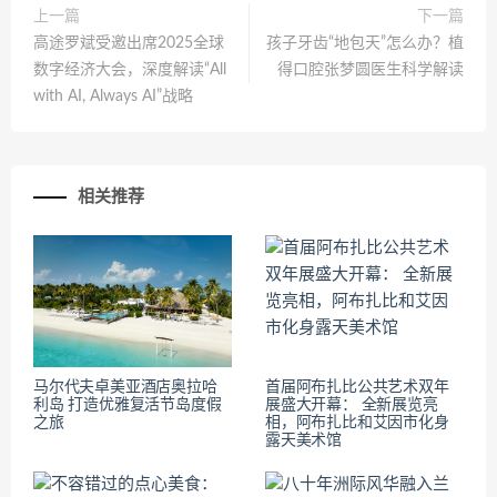
上一篇
下一篇
高途罗斌受邀出席2025全球
孩子牙齿“地包天”怎么办？植
数字经济大会，深度解读“All
得口腔张梦圆医生科学解读
with AI, Always AI”战略
相关推荐
马尔代夫卓美亚酒店奥拉哈
首届阿布扎比公共艺术双年
利岛 打造优雅复活节岛度假
展盛大开幕： 全新展览亮
之旅
相，阿布扎比和艾因市化身
露天美术馆