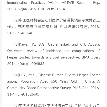
Immunization Practices (ACIP). MMWR Recomm Rep,
2008. 57(RR-5): p. 1-30; quiz CE2-4.
[2]中国医师协会皮肤科医师分会带状疱疹专家共识工
作组, 带状疱疹中国专家共识. 中华皮肤科杂志, 2018.
51(6): p. 403-408.
[3]Kawai, K., B.G. Gebremeskel, and C.J. Acosta,
Systematic review of incidence and complications of
herpes zoster: towards a global perspective. BMJ Open,
2014. 4(6): p. e004833.
[4]Li, Y., et al., Disease Burden Due to Herpes Zoster
among Population Aged ≥50 Years Old in China: A
Community Based Retrospective Survey. PLoS One, 2016.
11(4): p. e0152660.
[5]中国科协科普部/中华预防医学会, 全民健康十万个