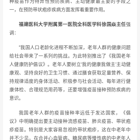
种疫苗作为特异性预防疾病、主动健康最主要的手段之
一，在预防带状疱疹疾病方面发挥着重要作用。
福建医科大学附属第一医院全科医学科徐国焱主任
强
调：
“我国人口老龄化进程不断加深，老年人群的健康问题
给社会带来了一系列的挑战。为此特别推出了《我国老年
人健康防护倡议》。老年人要树立‘我的健康我做主’主动健
康观、坚持良好的卫生习惯、通过膳食获取足量营养、保
持规律适度的身体活动、积极参与社会活动、每年进行健
康体检、合理规范用药等，还要增强疫苗接种预防疾病的
意识。
我国老年人群的疫苗接种率远低于发达国家，《倡
议》中明确提出要主动接种流感疫苗、肺炎疫苗、带状疱
疹疫苗。特别是大家容易忽视的带状疱疹，这在中老年中
并不少见，在合并心血管病、糖尿病等慢性病的中老年人