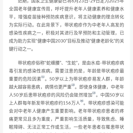
近期，国家卫生健康委已将6月23日-29日定为2025年
全国老年健康宣传周，呼吁提升老年人健康素养和健康水
平，增强疫苗接种预防疾病意识，将主动健康的理念转化
为实际行动。在此背景下，带状疱疹作为中老年人高发的
感染性疾病之一，积极对其进行及早预防和主动管理，已
成为助力实现“健康中国2030”目标及推动“健康老龄化”的关
键行动之一。
带状疱疹俗称“蛇缠腰”、“生蛇”，是由水痘-带状疱疹病
毒引发的感染性疾病。需要注意的是，年龄是带状疱疹最
[1]
重要的危险因素
。50岁以上为带状疱疹易发人群，年龄
[2]
越大越容易患病，病情也更严重
。即使身体健康，中老年
[3]
人50岁后患带状疱疹的风险仍会陡然增加
。中国50岁以
[4]
上人群每年新发带状疱疹约156万人
。带状疱疹感染可能
会对中老年人健康产生重要影响。老年带状疱疹患者的疼
痛更常见且多为重度，严重影响生活质量，导致焦虑、睡
眠障碍、无法正常工作或生活，一些老年患者在罹患带状