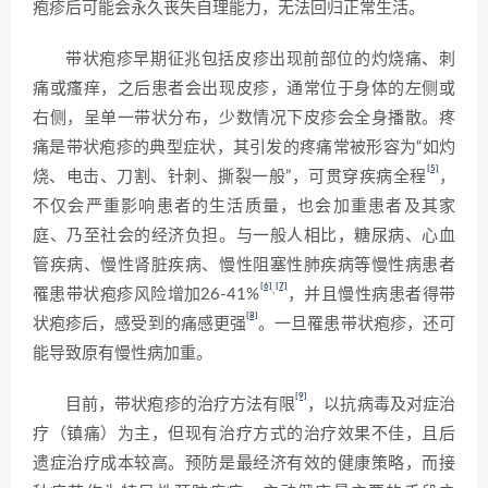
疱疹后可能会永久丧失自理能力，无法回归正常生活。
带状疱疹早期征兆包括皮疹出现前部位的灼烧痛、刺
痛或瘙痒，之后患者会出现皮疹，通常位于身体的左侧或
右侧，呈单一带状分布，少数情况下皮疹会全身播散。疼
痛是带状疱疹的典型症状，其引发的疼痛常被形容为“如灼
[5]
烧、电击、刀割、针刺、撕裂一般”，可贯穿疾病全程
，
不仅会严重影响患者的生活质量，也会加重患者及其家
庭、乃至社会的经济负担。与一般人相比，糖尿病、心血
管疾病、慢性肾脏疾病、慢性阻塞性肺疾病等慢性病患者
[6]
[7]
,
罹患带状疱疹风险增加26-41%
，并且慢性病患者得带
[8]
状疱疹后，感受到的痛感更强
。一旦罹患带状疱疹，还可
能导致原有慢性病加重。
[9]
目前，带状疱疹的治疗方法有限
，以抗病毒及对症治
疗（镇痛）为主，但现有治疗方式的治疗效果不佳，且后
遗症治疗成本较高。预防是最经济有效的健康策略，而接