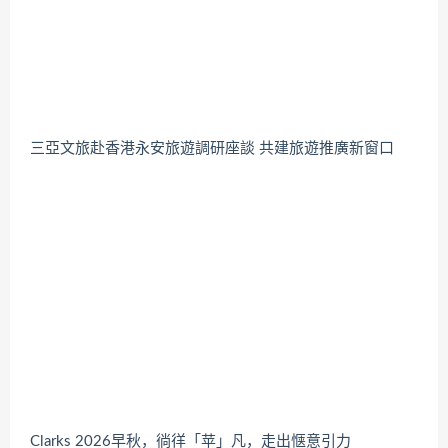
三亞文旅赴香港永安旅遊調研座談 共建旅遊推廣新窗口
Clarks 2026早秋，徜徉「苹」凡，走出惬意引力