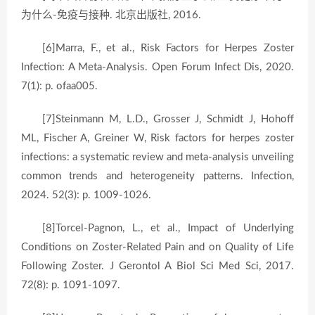
为什么-免疫与接种. 北京出版社, 2016.
[6]Marra, F., et al., Risk Factors for Herpes Zoster
Infection: A Meta-Analysis. Open Forum Infect Dis, 2020.
7(1): p. ofaa005.
[7]Steinmann M, L.D., Grosser J, Schmidt J, Hohoff
ML, Fischer A, Greiner W, Risk factors for herpes zoster
infections: a systematic review and meta-analysis unveiling
common trends and heterogeneity patterns. Infection,
2024. 52(3): p. 1009-1026.
[8]Torcel-Pagnon, L., et al., Impact of Underlying
Conditions on Zoster-Related Pain and on Quality of Life
Following Zoster. J Gerontol A Biol Sci Med Sci, 2017.
72(8): p. 1091-1097.