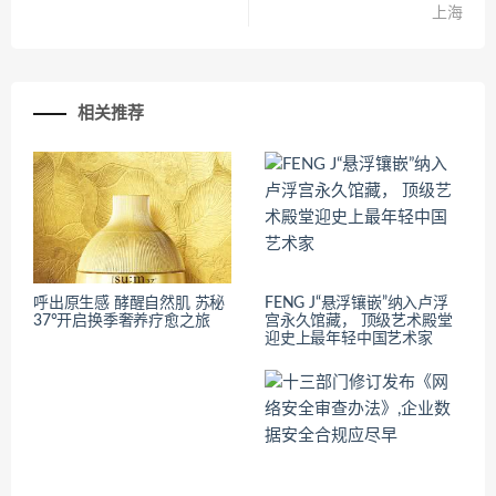
上海
相关推荐
呼出原生感 酵醒自然肌 苏秘
FENG J“悬浮镶嵌”纳入卢浮
37°开启换季奢养疗愈之旅
宫永久馆藏， 顶级艺术殿堂
迎史上最年轻中国艺术家