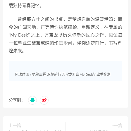
载独特青春记忆。​
曾经那方寸之间的书桌，是梦想启航的温暖港湾；而
今的广阔天地，正等待你执笔描绘、重新定义。在专属的
“My Desk” 之上，万宝龙以历久弥新的匠心之作，见证每
一位毕业生破茧成蝶的珍贵瞬间，伴你逐梦前行，书写辉
煌未来。
环球时讯
»
执笔启程 逐梦前行 万宝龙开启My Desk毕业季企划
分享到：
上一篇
下一篇