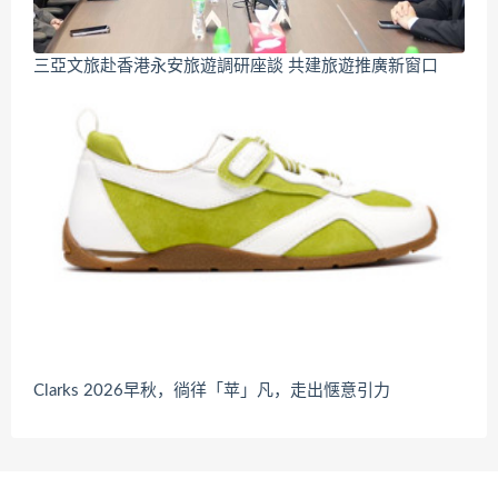
三亞文旅赴香港永安旅遊調研座談 共建旅遊推廣新窗口
Clarks 2026早秋，徜徉「苹」凡，走出惬意引力