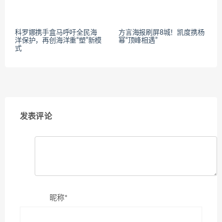
科罗娜携手盒马呼吁全民海
方言海报刷屏8城！凯度携杨
洋保护，再创海洋重“塑”新模
幂“顶峰相遇”
式
发表评论
昵称*