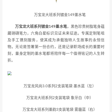
万宝龙大班系列镀金149墨水笔
万宝龙大班系列镀金149墨水笔
，黑色珍贵树脂笔身蕴
藏磅礴笔力，六角白星标识见证未来征途。专属定制笔咀
及手工镌刻服务，使其成为承载独特人生故事的永恒信
物。无论是签署第一份合约，还是记录职场成长的重要时
刻，量身定制的墨水笔都将陪伴每一个值得铭记的人生转
折。
万宝龙风尚3.0系列2支装笔袋 墨水蓝（左）
万宝龙大班系列2支装笔袋 象牙白（中）
万宝龙大班系列墨韵3支装笔袋 雾霾蓝（右）