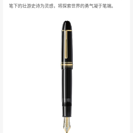
笔下的壮游史诗为灵感，将探索世界的勇气凝于笔端。