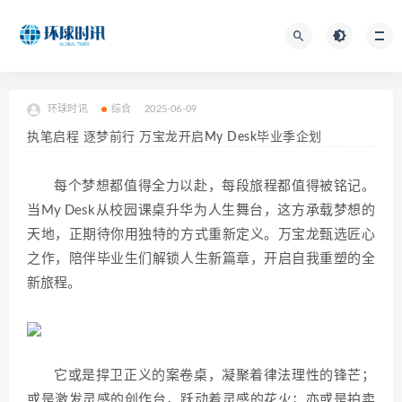
环球时讯
综合
2025-06-09
执笔启程 逐梦前行 万宝龙开启My Desk毕业季企划
每个梦想都值得全力以赴，每段旅程都值得被铭记。
当My Desk从校园课桌升华为人生舞台，这方承载梦想的
天地，正期待你用独特的方式重新定义。万宝龙甄选匠心
之作，陪伴毕业生们解锁人生新篇章，开启自我重塑的全
新旅程。
它或是捍卫正义的案卷桌，凝聚着律法理性的锋芒；
或是激发灵感的创作台，跃动着灵感的花火；亦或是拍卖