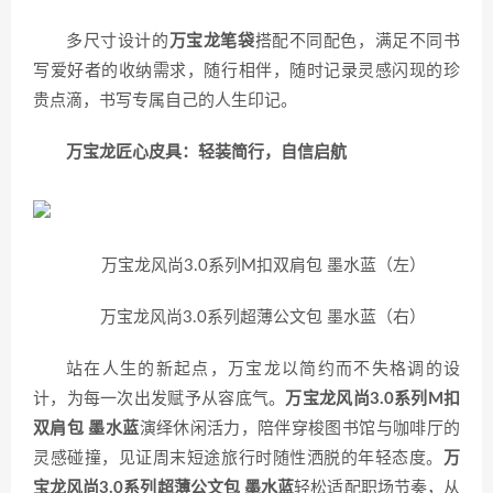
多尺寸设计的
万宝龙笔袋
搭配不同配色，满足不同书
写爱好者的收纳需求，随行相伴，随时记录灵感闪现的珍
贵点滴，书写专属自己的人生印记。
万宝龙匠心皮具：轻装简行，自信启航
万宝龙风尚3.0系列M扣双肩包 墨水蓝（左）
万宝龙风尚3.0系列超薄公文包 墨水蓝（右）
站在人生的新起点，万宝龙以简约而不失格调的设
计，为每一次出发赋予从容底气。
万宝龙风尚3.0系列M扣
双肩包 墨水蓝
演绎休闲活力，陪伴穿梭图书馆与咖啡厅的
灵感碰撞，见证周末短途旅行时随性洒脱的年轻态度。
万
宝龙风尚3.0系列超薄公文包 墨水蓝
轻松适配职场节奏，从