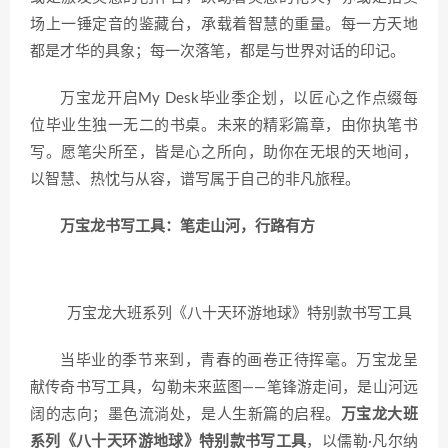
场上一锤定音的鉴藏台，承载着智慧的重量。每一方天地
都是才华的具象；每一次落笔，都是与世界对话的印记。
万宝龙开启My Desk毕业季企划，
以匠心之作点缀每
位毕业生独一无二的书桌。未来的精彩篇章，由你执笔书
写。愿笔尖所至，皆是心之所向，助你在无垠的天地间，
以智慧、热忱与从容，谱写属于自己的非凡旅程。
万宝龙书写工具：笔走山河，行路有方
万宝龙大班系列《八十天环游地球》特别款书写工具
当毕业的季节来到，青春的画卷正待挥毫。万宝龙呈
献传奇书写工具，勾勒未来蓝图——笔锋游走间，是山河远
阔的志向；墨色流淌处，是人生新篇的启程。
万宝龙大班
系列《八十天环游地球》特别款书写工具
，以儒勒·凡尔纳