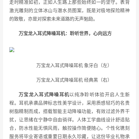
走时精准如初，正如人生路上那些始终如一的坚守。表背
激光雕刻的立体冰山与潜水员图案，既是对极地探险精神
的致敬，亦是对探索未来道路的无声勉励。
万宝龙入耳式降噪耳机：聆听世界，心向远方​
万宝龙入耳式降噪耳机 象牙白（左）
万宝龙入耳式降噪耳机 经典黑（右）
万宝龙入耳式降噪耳机
以纯净聆听体验开启人生新
程。耳机承袭品牌标志性美学设计，采用质感轻巧的名贵
树脂精制而成，搭载智能主动降噪功能，有效过滤外界干
扰，让思绪在宁静中自由徜徉。人体工学曲线设计舒适贴
合，防水性能无惧风雨，触控操作简便随心。个性化镌刻
服务将毕业寄语或重要日期永久珍藏，让这份毕业礼物承