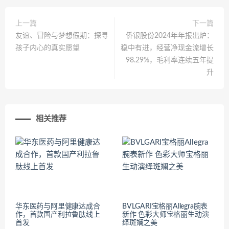
上一篇
下一篇
友谊、冒险与梦想假期：探寻
侨银股份2024年年报出炉：
孩子内心的真实愿望
稳中有进，经营净现金流增长
98.29%，毛利率连续五年提
升
相关推荐
华东医药与阿里健康达成合
BVLGARI宝格丽Allegra腕表
作，首款国产利拉鲁肽线上
新作 色彩大师宝格丽生动演
首发
绎斑斓之美