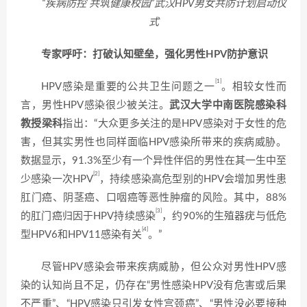
“疾病防控 共筑健康校园”武汉HPV男女共防计划启动仪
式
专家呼吁：打破认知壁垒，强化男性HPV防护意识
[1]
HPV感染是重要的公共卫生问题之一
。相较女性而
言，男性HPV感染很少被关注。
武汉大学中南医院感染科
教授梁科
指出：“大众更多关注的是HPV感染对于女性的危
害，但其实男性也同样面临HPV感染所带来的疾病威胁。
数据显示，91.3%至少有一个异性伴侣的男性在其一生中至
[2]
少感染一次HPV
，持续感染高危型别的HPV会增加男性患
肛门癌、阴茎癌、口咽癌等恶性肿瘤的风险。其中，88%
[3]
的肛门癌归因于HPV持续感染
，约90%的生殖器疣与低危
[4]
型HPV6和HPV11感染有关
。”
尽管HPV感染会带来疾病威胁，但公众对男性HPV感
染的认知尚且不足，仍存在“男性感染HPV没有危害或后果
不严重”、“HPV感染只引发女性宫颈癌”、“男性没必要接种