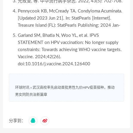
元玫雯, 等. 中华流行病学杂志. 2022, 43(5): 702-708.
Pennycook KB, McCready TA. Condyloma Acuminata.
[Updated 2023 Jun 21]. In: StatPearls [Internet].
Treasure Island (FL): StatPearls Publishing; 2024 Jan-
Garland SM, Bhatla N, Woo YL, et al. IPVS
STATEMENT on HPV vaccination: No longer supply
constraints: Towards achieving WHO vaccine targets.
Vaccine. 2024;42(26).
doi:10.1016/j.vaccine.2024.126400
环球时讯
»
武汉高校率先启动首批男性九价HPV疫苗接种，推动
男女同防共治新篇章
分享到：