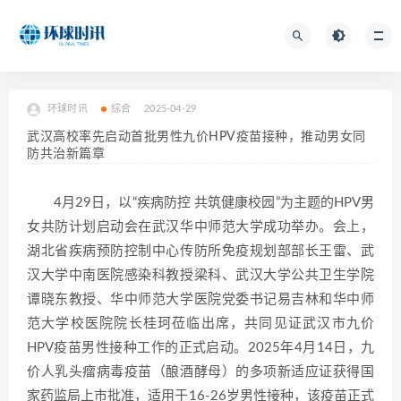
环球时讯
综合
2025-04-29
武汉高校率先启动首批男性九价HPV疫苗接种，推动男女同
防共治新篇章
4月29日，以
“疾病防控 共筑健康校园”为主题的HPV男
女共防计划启动会在武汉华中师范大学成功举办。会上，
湖北省疾病预防控制中心传防所免疫规划部部长王雷、武
汉大学中南医院感染科教授梁科、武汉大学公共卫生学院
谭晓东教授、华中师范大学医院党委书记易吉林和华中师
范大学校医院院长桂珂莅临出席，共同见证武汉市九价
HPV疫苗男性接种工作的正式启动。2025年4月14日，九
价人乳头瘤病毒疫苗（酿酒酵母）的多项新适应证获得国
家药监局上市批准，适用于16-26岁男性接种，该疫苗正式