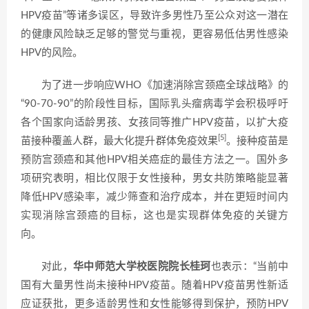
HPV疫苗”等诸多误区，导致许多男性乃至公众对这一潜在
的健康风险缺乏足够的警觉与重视，更容易低估男性感染
HPV的风险。
为了进一步响应WHO《加速消除宫颈癌全球战略》的
“90-70-90”的阶段性目标，国际乳头瘤病毒学会积极呼吁
各个国家向适龄男孩、女孩同等推广HPV疫苗，以扩大疫
[5]
苗接种覆盖人群，最大化提升群体免疫效果
。接种疫苗是
预防宫颈癌和其他HPV相关癌症的最佳方法之一。国外多
项研究表明，相比仅限于女性接种，男女共防策略能显著
降低HPV感染率，减少筛查和治疗成本，并在更短时间内
实现消除宫颈癌的目标，这也是实现群体免疫的关键方
向。
对此，
华中师范大学校医院院长桂珂
也表示：“当前中
国有大量男性尚未接种HPV疫苗。随着HPV疫苗男性新适
应证获批，更多适龄男性和女性能够得到保护，预防HPV