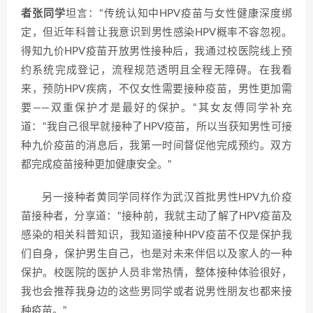
者张同学
坦言："传统认知中HPV疫苗与女性健康深度绑
定，但近年科普让我意识到男性感染HPV概率不容忽视。
得知九价HPV疫苗开放男性接种后，我通过校医院线上预
约系统完成登记，流程规范透明且全程无障碍。在我看
来，预防HPV疾病，不仅女性需要接种疫苗，男性更加需
要——双重保护才是最好的保护。"其女友傅同学补充
道："我自己很早就接种了HPV疫苗，所以当获知男性可接
种九价疫苗的消息后，我第一时间督促他完成预约。双方
都完成疫苗接种更加健康安全。"
另一接种者黄同学同样作为武汉首批男性HPV九价疫
苗接种者，分享道："接种前，我就主动了解了HPV疫苗及
感染的相关科普知识，我知道接种HPV疫苗不仅是保护我
们自身，保护男生自己，也是对未来伴侣以及家人的一种
保护。校医院的医护人员非常热情，整体接种体验很好，
我也会推荐我身边的这些男同学或者说男性朋友也都来接
种疫苗。"