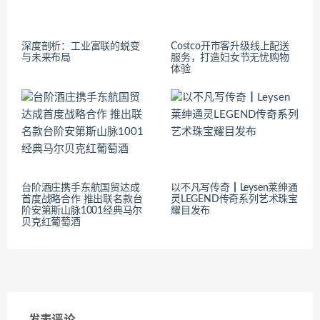
深度剖析：工业富联的蜕变
Costco开市客升级线上配送
与未来布局
服务，打造妇女节无忧购物
体验
台阶酒庄携手东航国贸达成
以不凡写传奇┃Leysen莱绅通
首度战略合作 推出联名款台
灵LEGEND传奇系列艺术珠宝
阶安第斯山脉1001经典马尔
耀目发布
贝克红葡萄酒
发表评论