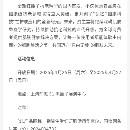
全新红腰子抗老精华的国内首发，不仅标志着品牌在
细胞级抗老领域取得重大突破，更开创了"记忆T细胞科
技"在护肤应用的全新纪元。未来，资生堂将继续深耕肌肤
免疫学研究，持续推动抗老科技的迭代升级，为全球消费
者提供肌肤健康解决方案，让每一位使用者都能体验由内
而外的细胞焕活之美，共同迈向"自由无龄"的肌肤未来。
活动信息
开放日期：2025年4月26日（周六）至2025年4月27
日（周日）
地点：上海前滩 31 黑匣子展演中心
注释：
[1].产品昵称，指资生堂红妍肌活精华露IV，国妆网备
进字（沪）2024004732