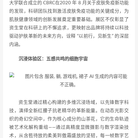
大学联合成立的 CBRC在2020 年 8 月关于皮肤免疫新功能
的发现，科研团队找到激活皮肤免疫功能的关键成分，为
肌肤健康领域的创新发展奠定重要基础。展区不仅彰显了
资生堂在科研上的不懈追求，更映射出品牌将持续以科技
驱动护肤革新的未来方向，诠释 “以前行，见新生” 的深层
内涵。
沉浸体验区：五感共鸣的细胞宇宙
资生堂通过精心构建的多维沉浸场域，以先锋数字科
技，演绎全新红腰子抗老精华的革新能量。在动态光影交
织的奇幻空间中，作为核心成分的山茶花，它的生命轨迹
被艺术化解构重组——通过高精度显微摄影与数字渲染技
术，从含苞待放的柔美到傲霜盛放的坚韧，每一帧数字艺