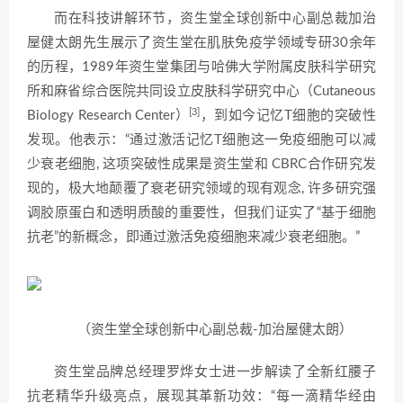
而在科技讲解环节，资生堂全球创新中心副总裁加治
屋健太朗先生展示了资生堂在肌肤免疫学领域专研30余年
的历程，1989年资生堂集团与哈佛大学附属皮肤科学研究
所和麻省综合医院共同设立皮肤科学研究中心（Cutaneous
[3]
Biology Research Center）
，到如今记忆T细胞的突破性
发现。他表示：“通过激活记忆T细胞这一免疫细胞可以减
少衰老细胞, 这项突破性成果是资生堂和 CBRC合作研究发
现的，极大地颠覆了衰老研究领域的现有观念, 许多研究强
调胶原蛋白和透明质酸的重要性，但我们证实了“基于细胞
抗老”的新概念，即通过激活免疫细胞来减少衰老细胞。”
（资生堂全球创新中心副总裁-加治屋健太朗）
资生堂品牌总经理罗烨女士进一步解读了全新红腰子
抗老精华升级亮点，展现其革新功效：“每一滴精华经由