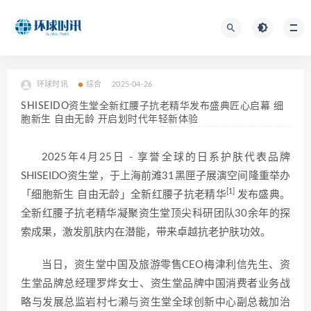
环球时讯
综合
2025-04-26
SHISEIDO资生堂全新红腰子抗老精华发布盛典匠心启幕 细
胞新生 自由无龄 开启划时代年轻新体验
2025年4月25日 - 享誉全球的日系护肤代表品牌
SHISEIDO资生堂，于上海前滩31黑匣子展演空间隆重举办
[1]
「细胞新生 自由无龄」全新红腰子抗老精华
发布盛典。
全新红腰子抗老精华凝聚资生堂顶尖科研团队30余年的探
索成果，激发肌肤内在潜能，带来卓越抗老护肤功效。
当日，资生堂中国及旅游零售CEO梅津利信先生、资
生堂品牌总经理罗烨女士、资生堂品牌中国消费者业务战
略与发展总监岩村七濑与资生堂全球创新中心副总裁加治