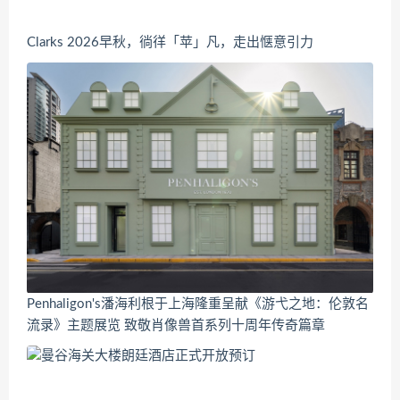
Clarks 2026早秋，徜徉「苹」凡，走出惬意引力
Penhaligon's潘海利根于上海隆重呈献《游弋之地：伦敦名
流录》主题展览 致敬肖像兽首系列十周年传奇篇章