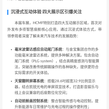
沉浸式互动体验 四大展示区引爆关注
本届车展，HCMF特别打造四大互动展示区域，首次对
外发布多项智慧座舱核心应用，通过沉浸式体验方式，带
领参观者深度了解未来汽车技术的发展趋势：
毫米波雷达感应自动尾门系统
：与金宝集团合作的多
功能毫米波雷达系统，提供多种解决方案。包含自动
尾门系统（PLG system），结合高精度感测与智能算
法，突破改善传统脚踢操作的各种缺失，提供更符合
实际需求的开关体验。
天窗翻转屏幕系统
：搭载28.6吋超宽32:9比例显示
器，结合凯锐光电的单屏双显技术，打造影音娱乐与
线上会议兼容的后座数位化空间；
自动前舱盖控制系统
：整合智能传感与电动控制，提
升新能源车日常维护与充电过程的操作便利性；