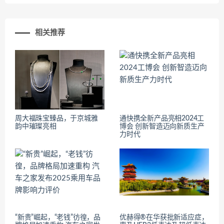
相关推荐
周大福珠宝臻品，于京城雅
通快携全新产品亮相2024工
韵中璀璨亮相
博会 创新智造迈向新质生产
力时代
“新贵”崛起，“老钱”彷徨，品
优赫得®在华获批新适应症，