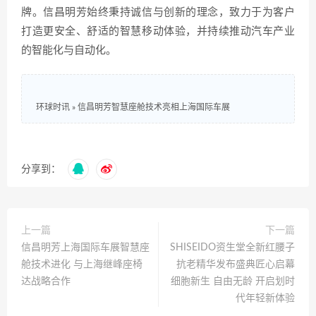
牌。信昌明芳始终秉持诚信与创新的理念，致力于为客户
打造更安全、舒适的智慧移动体验，并持续推动汽车产业
的智能化与自动化。
环球时讯
»
信昌明芳智慧座舱技术亮相上海国际车展
分享到：
上一篇
下一篇
信昌明芳上海国际车展智慧座
SHISEIDO资生堂全新红腰子
舱技术进化 与上海继峰座椅
抗老精华发布盛典匠心启幕
达战略合作
细胞新生 自由无龄 开启划时
代年轻新体验