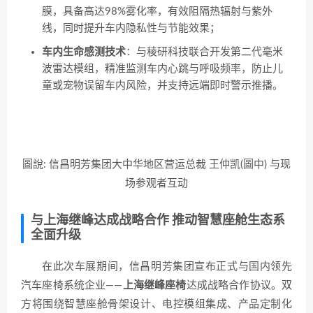
膜，具备高达98%雾化率，有效阻隔热辐射与紫外
线，同时提升车内隐私性与节能效果；
车内生命感测技术
：与稜研科技联合开发第二代毫米
波雷达模组，精准监测车内心跳与呼吸频率，防止儿
童或宠物误留车内风险，并支持远端即时警示推播。
圖說: 信昌明芳集团大中华地区营运总裁 王仲凯(圖中) 与现
场参观者互动
与上海继峰达成战略合作 推动智慧座舱生态系
全面升级
在此次车展期间，信昌明芳集团宣布正式与国内领先
汽车座椅系统企业——
上海继峰座椅
达成战略合作协议。双
方将围绕智慧座舱骨架设计、电控模组集成、产品定制化