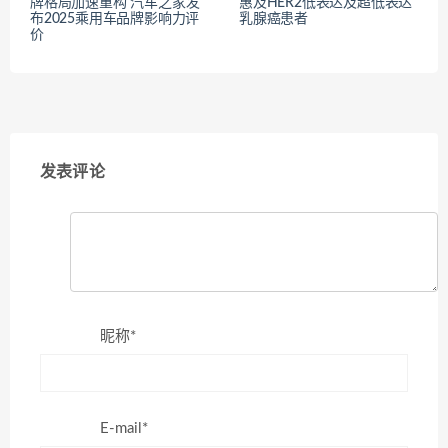
牌格局加速重构 汽车之家发
惠及HER2低表达及超低表达
布2025乘用车品牌影响力评
乳腺癌患者
价
发表评论
昵称*
E-mail*