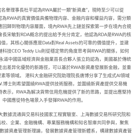
名譽理事長杜平認為RWA屬於一類“新資產”，現時至少可以從
 他認為RWA的真實價值具備物理内容、金融内容和權益内容，需分類
應回歸到物理内容層面，境內RWA先上鏈並探索第一步在境內合規
長宋敏對RDA概念的提出給予充分肯定，他認為RDA是RWA的核
其核心關係應是Data對Real Assets的可靠的價值提升，並建
技CEO Teddy Liu則從穩定幣的角度思考與RWA的關係，如何
華永道中國區域經濟與金融業首長合夥人張立鈞認為，美國基於傳統
走出差异化優勢的新路徑，可以基於RWA新資產發展新金融，並重
素等領域。 港科大金融研究院助理院長唐博分享了生成式AI領域
 W.博士則希望圍繞RWA提供技術服務，並圍繞新資產提供交易機
時表示，RWA為解决貨幣信用危機提供了新的思路，並提出應堅持
，中國應從特色場景入手發揮RWA的作用。
+）由大數據流通與交易科技國家工程實驗室、上海數據交易所研究院和
高校、企業、金融機構、專業服務機構和知名智庫共同參與，聚焦
出數據資產管理新理論，發展數據資產管理新體系，構建數據資產管