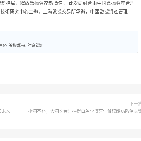
新格局，釋放數據資產新價值。 此次研討會由中國數據資產管理
鏈技術研究中心主辦，上海數據交易所承辦，中國數據資產管理
理50+論壇香港研討會舉辦
下一
续未来
小洞不补，大洞吃苦！植得口腔李博医生解读龋病防治关