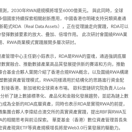
測，2030年RWA總規模將增至6000億美元。 與此同時，全球
多個國家持續探索相關創新應用，中國香港也明確支持另類資產通
RDA（Real Data Assets），正在從理論走向實踐，RDA可以
發揮數據要素的放大、疊加、倍增作用。 此次研討會圍繞RWA業
用、RWA商業模式實踐展開多層次研討。
產管理中心主任劉小鈺表示，RDA是RWA的靈魂，通過強調底層
建數實融合、推動數據產業高品質發展提供新的賽道和方向，推動
睿合基金合夥人葉開介紹了香港合規RWA概念，以及圍繞RWA構建
重塑數據資產管理模式，RWA同樣適用於結構化的思路進行資金配
接香港、新加坡和全球資本市場。 歐科雲鏈研究院負責人Lola
用，分析了鏈上數據標準化、產品化和金融化發展趨勢，並認為鏈上數
成為全新的RDA底層資產，同時也表示RDA是實現RWA的前提，
通集團合夥人李煒結合澳交所的真實資產實踐，提出RBF與RWA互
A的相關思考與前沿探索。 華夏基金（香港）數位資產管理首長朱
資產現貨ETF等資產規模增長將是Web3.0行業發展的驅動力。