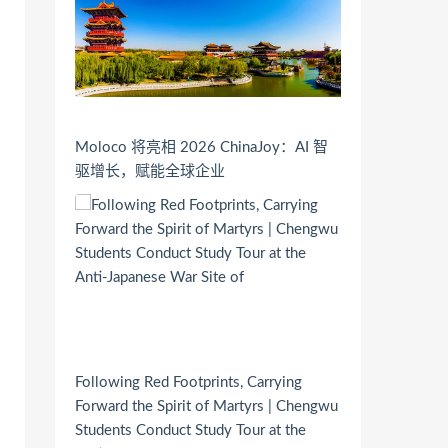
Moloco 将亮相 2026 ChinaJoy：AI 智
驱增长，赋能全球企业
Following Red Footprints, Carrying
Forward the Spirit of Martyrs | Chengwu
Students Conduct Study Tour at the