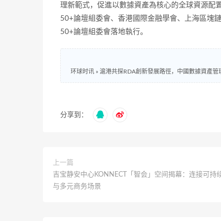
理新範式，促進以數據資產為核心的全球資源配置
50+論壇組委會、香港國際金融學會、上海區塊
50+論壇組委會落地執行。
环球时讯
»
滬港共探RDA創新發展路徑，中國數據資產管
分享到：
上一篇
吉宝静安中心KONNECT「智会」空间揭幕：连接可持
与多元商务场景