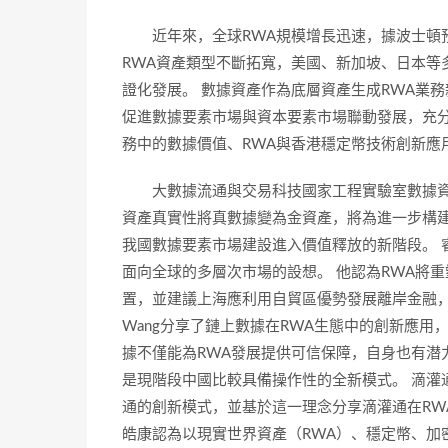
近年來，全球RWA規模增長迅速，據波士頓預
RWA資產類型不斷拓寬，美國、新加坡、日本等
證化發展。 數據資產作為底層資產生成RWA業務新範式
促進數據要素市場與資本要素市場聯動發展，充分
務中的數據價值、RWA與香港穩定幣技術創新應
大數據流通與交易科技國家工程實驗室數據資
資產真實性將真數據變為金資產，將為進一步構
我國數據要素市場建設進入價值釋放的新階段。 
面向全球的多層次市場的設想。 他認為RWA將
置，並建議上海應利用自貿區優勢發展離岸金融，對
Wang分享了鏈上數據在RWA生態中的創新應
據不僅能為RWA發展提供可信保障，自身也有潜力
是現階段中國比較具備操作性的全新模式。 滴灌
通的創新模式，並基於這一理念分享滴灌通在RW
皓康認為以現實世界資產（RWA）、穩定幣、加密