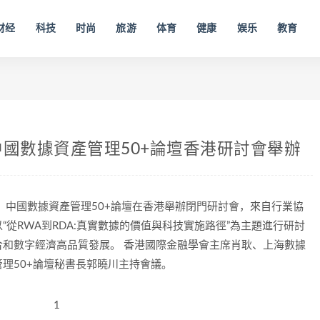
财经
科技
时尚
旅游
体育
健康
娱乐
教育
中國數據資產管理50+論壇香港研討會舉辦
之際，中國數據資產管理50+論壇在香港舉辦閉門研討會，來自行業協
從RWA到RDA:真實數據的價值與科技實施路徑”為主題進行研討
和數字經濟高品質發展。 香港國際金融學會主席肖耿、上海數據
理50+論壇秘書長郭曉川主持會議。