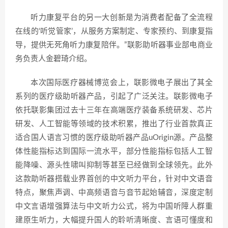
听力康复平台的另一大创新是为消费者配备了全流程
在线的‘听觉管家’，从服务方案制定、专家预约、到康复指
导，提供无死角听力康复陪伴。”联影助听器事业部电商业
务负责人金碧琦介绍。
本次国际医疗器械博览会上，联影微电子展出了其全
系列的医疗级助听器产品，引起了广泛关注。联影微电子
依托联影集团过去十三年在高端医疗装备系统研发、芯片
研发、人工智能等领域的技术积累，推出了行业首款真正
适合国人语言习惯的医疗级助听器产品uOrigin源。产品整
体性能指标达到国际一流水平，部分性能指标包括人工智
能降噪、源头性啸叫抑制等甚至已经做到全球领先。此外
这款助听器搭载业界首创的中文听力平台，针对中文语音
特点，聚焦声调、中高频语音与音节起始辅音，深度定制
中文言语增强算法与中文听力公式，将为中国听障人群重
建原生听力，大幅提升国人的聆听清晰度、言语可懂度和