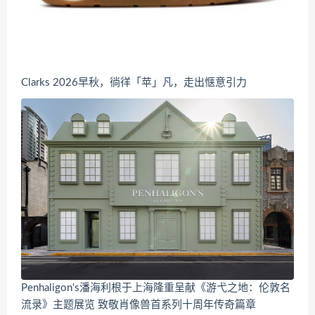
Clarks 2026早秋，徜徉「苹」凡，走出惬意引力
Penhaligon's潘海利根于上海隆重呈献《游弋之地：伦敦名
流录》主题展览 致敬肖像兽首系列十周年传奇篇章