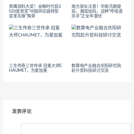
荣膺双料大奖！全棉时代获2
南方家长注意！华南汛期提
026爱思奖“中国供应链转型
前、潮湿加码，这种“呼吸道
变革先锋”殊荣
杀手”正全年潜伏
三生传奇三世传承 冠冕大师C
数算电产业融合庆阳研究院
HAUMET，为爱加冕
赴升哲科技研讨交流
发表评论