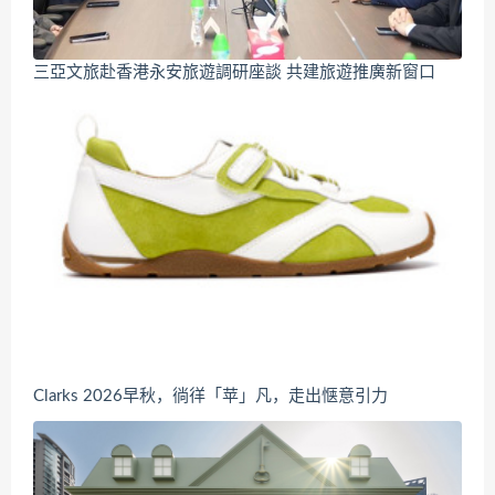
三亞文旅赴香港永安旅遊調研座談 共建旅遊推廣新窗口
Clarks 2026早秋，徜徉「苹」凡，走出惬意引力