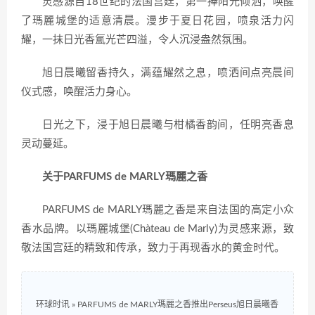
灵感源自18世纪的法国宫廷，第一捧阳光倾洒，唤醒
了瑪麗城堡的适意清晨。漫步于夏日花园，喷泉活力闪
耀，一抹日光香氲光芒四溢，令人沉浸盎然氛围。
旭日晨曦留香持久，满蕴耀然之息，喷洒间点亮晨间
仪式感，唤醒活力身心。
日光之下，浸于旭日晨曦与柑橘香韵间，任明亮香息
灵动蔓延。
关于PARFUMS de MARLY瑪麗之香
PARFUMS de MARLY瑪麗之香是来自法国的高定小众
香水品牌。以瑪麗城堡(Chàteau de Marly)为灵感来源，致
敬法国宫廷的精致和传承，致力于再现香水的黄金时代。
环球时讯
»
PARFUMS de MARLY瑪麗之香推出Perseus旭日晨曦香