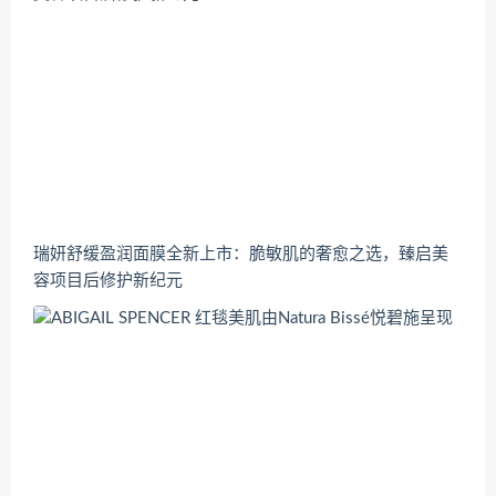
瑞妍舒缓盈润面膜全新上市：脆敏肌的奢愈之选，臻启美
容项目后修护新纪元