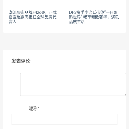
潮流服饰品牌F426®，正式
DFS携手李治廷带你“一日邂
官宣赵露思担任全球品牌代
逅世界” 畅享精致奢华，遇见
言人
品质生活
发表评论
昵称*