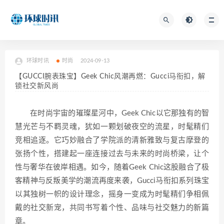
环球时讯
时尚
2024-09-13
【GUCCI腕表珠宝】Geek Chic风潮再燃：Gucci马衔扣，解
锁社交新风尚
在时尚宇宙的璀璨星河中，Geek Chic以它那独有的智
慧光芒与不羁灵魂，犹如一颗划破夜空的流星，时髦精们
竞相追逐。它巧妙融合了学院派的清新雅致与复古摩登的
张扬个性，搭建起一座连接过去与未来的时尚桥梁，让个
性与奢华在彼岸相遇。如今，随着Geek Chic这股融合了极
客精神与反叛美学的潮流再度来袭，Gucci马衔扣系列珠宝
以其独树一帜的设计理念，摇身一变成为时髦精们争相佩
戴的社交新宠，共同书写着个性、品味与社交魅力的新篇
章。