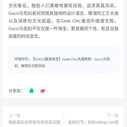
文化象征，鼓励人们勇敢地展现自我、追求真我风采。
Gucci马衔扣系列凭借其独特的设计语言、精湛的工艺水准
以及深厚的文化底蕴，在Geek Chic潮流中熠熠生辉。
Gucci马衔扣不仅仅是一件珠宝，更是展现个性、彰显自我
态度的时尚宣言。
环球时讯
»
【GUCCI腕表珠宝】Geek Chic风潮再燃：Gucci马衔
扣，解锁社交新风尚
分享到：
上一篇
下一篇
瑰丽酒店欣然宣布埃克苏玛瑰
金秋时节，和Booking.com缤