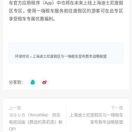
车官方应用程序（App）中也将在未来上线上海迪士尼度假
区专区，使用一嗨租车服务前往度假区的游客可在此专区
享受租车专属优惠福利。
环球时讯
»
上海迪士尼度假区与一嗨租车宣布数年战略联盟
分享到：
上一篇
下一篇
ヨルシカ（Yorushika） 担任
上海迪士尼度假区与一嗨租车
电视动画《葬送的芙莉莲》新
宣布数年战略联盟
OP！