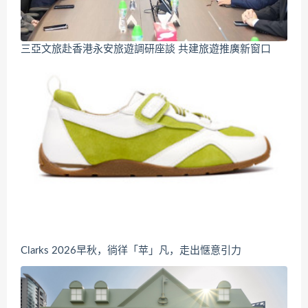
三亞文旅赴香港永安旅遊調研座談 共建旅遊推廣新窗口
Clarks 2026早秋，徜徉「苹」凡，走出惬意引力