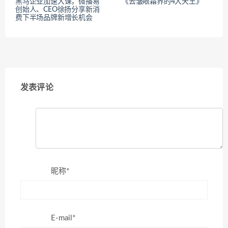
黑马企业加速大课，微播易
《去皱眼霜界的4大天王》
创始人、CEO徐扬分享新消
费下半场品牌新增长机会
发表评论
昵称*
E-mail*