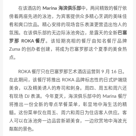
在该酒店的
Marina 海滨俱乐部
中，两间精致的餐厅依
傍着两座先进的泳池，为宾客提供众多精心烹调的美味佳
肴和爽口饮品。精心安排的现场音乐表演更营造出怡人的
氛围。在该俱乐部的无边际泳池旁边，是露天的全新
巴塞
罗那 ROKA 餐厅
。该短期亮相的餐厅由知名餐厅品牌
Zuma 的创办者创建，将成为巴塞罗那这个夏季的美食热
点。
ROKA 餐厅只在巴塞罗那艺术酒店运营到 9 月 16 日。
在此期间，该餐厅将推出 ROKA 品牌标志性的日式炉端烧
美食，以及精美诱人的寿司和刺身。周四、周五和周六还
有现场 DJ 表演。今年夏天，海滨俱乐部中的 Marina 餐厅
将推出一份全新的零点早餐菜单，彰显地中海生活的精
髓。这份菜单仅在周五、周六和周日为住店客人供应。客
人可以在泳池旁一边品尝新颖美食，一边欣赏地中海波光
粼粼的景色。