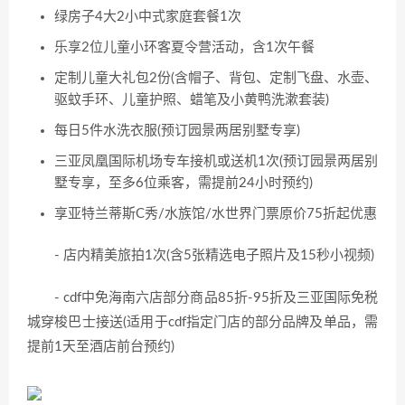
绿房子4大2小中式家庭套餐1次
乐享2位儿童小环客夏令营活动，含1次午餐
定制儿童大礼包2份(含帽子、背包、定制飞盘、水壶、
驱蚊手环、儿童护照、蜡笔及小黄鸭洗漱套装)
每日5件水洗衣服(预订园景两居别墅专享)
三亚凤凰国际机场专车接机或送机1次(预订园景两居别
墅专享，至多6位乘客，需提前24小时预约)
享亚特兰蒂斯C秀/水族馆/水世界门票原价75折起优惠
- 店内精美旅拍1次(含5张精选电子照片及15秒小视频)
- cdf中免海南六店部分商品85折-95折及三亚国际免税
城穿梭巴士接送(适用于cdf指定门店的部分品牌及单品，需
提前1天至酒店前台预约)