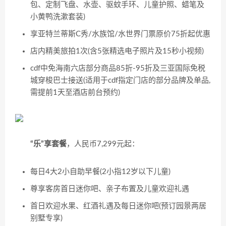
包、定制飞盘、水壶、驱蚊手环、儿童护照、蜡笔及
小黄鸭洗漱套装)
享亚特兰蒂斯C秀/水族馆/水世界门票原价75折起优惠
店内精美旅拍1次(含5张精选电子照片及15秒小视频)
cdf中免海南六店部分商品85折-95折及三亚国际免税
城穿梭巴士接送(适用于cdf指定门店的部分品牌及单品,
需提前1天至酒店前台预约)
“乐”享套餐
，人民币7,299元起：
每日4大2小自助早餐(2小指12岁以下儿童)
尊享客房首日迷你吧、亲子布置及儿童欢迎礼遇
首日欢迎水果、红酒礼遇及每日迷你吧(预订园景两居
别墅专享)