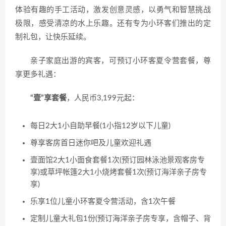
体验有趣的手工活动，激发创意灵感，以勇气和智慧挑战
极限，感受清凉的水上乐趣。还有专为小环客们推出的定
制礼包，让快乐延续。
亲子家庭出游的宾客，可预订小环客夏令营套餐，尊
享更多礼遇：
“壹”享套餐
，人民币3,199元起：
每日2大1小自助早餐(1小指12岁以下儿童)
尊享客房首日迷你吧及儿童欢迎礼遇
壹面馆2大1小面食套餐1次(预订园林泳池景观客房专
享)或草坪帐篷2大1小烧烤套餐1次(预订海洋亲子房专
享)
乐享1位儿童小环客夏令营活动，含1次午餐
定制儿童大礼包1份(预订海洋亲子房专享，含帽子、背