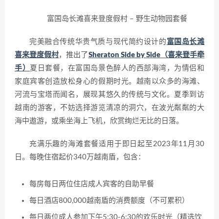
富国岛长滩喜来登度假村 – 野生动物园套餐
完美融合传统华贵气质与现代简约设计的
富国岛长滩
喜来登度假村
，推出了
Sheraton Side by Side（喜来登手牵
手）
夏日套餐，在富国岛景色醉人的西部海湾，为情侣和
家庭宾客创造放松身心的假期时光。越南以众多的海滩、
河流与宝塔而闻名，展现其悠久的传统与文化。夏季到访
越南的游客，不妨选择游览清凉的洞穴，在波光粼粼的大
海中遨游，或乘坐海上飞机，欣赏绚烂无比的日落。
充满乐趣的海滩套餐适用于即日起至2023年11月30
日。每晚住宿起价340万越南盾，包含：
每房每日两位住店成人宾客的自助早餐
每日酒店800,000越南盾的消费额度（不可累积）
每日两位成人参加下午5:30-6:30的欢乐时光（精选饮