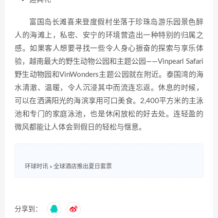
富国岛长滩喜来登度假村坐落于珍珠岛游乐园景色醉
人的海滩上，私密、安宁的环境营造出一种特别的归属之
感。如果客人想要寻找一些令人身心振奋的探索与享乐体
验，越南最大的野生动物公园和主题公园——Vinpearl Safari
野生动物园和VinWonders主题公园就在附近。泰国湾的海
水清澈、温暖，令人沉浸其中而流连忘返。休息的时候，
可以在洒满阳光的海滨享用可口美食。2,400平方米的主泳
池和专门的家庭泳池，也是休闲放松的好去处。连轻盈的
微风都能让人体会到假日的轻松与惬意。
环球时讯
»
全球酒店推出夏日套票
分享到：