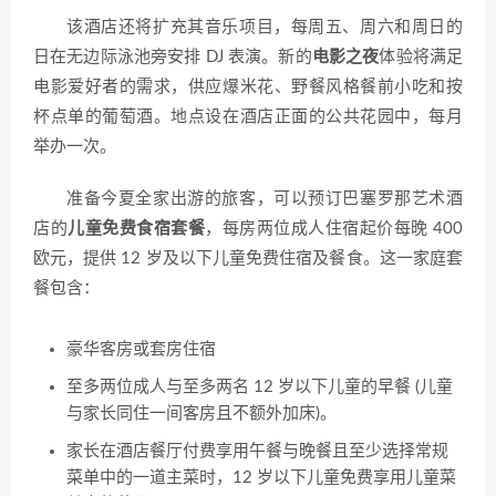
该酒店还将扩充其音乐项目，每周五、周六和周日的
日在无边际泳池旁安排 DJ 表演。新的
电影之夜
体验将满足
电影爱好者的需求，供应爆米花、野餐风格餐前小吃和按
杯点单的葡萄酒。地点设在酒店正面的公共花园中，每月
举办一次。
准备今夏全家出游的旅客，可以预订巴塞罗那艺术酒
店的
儿童免费食宿套餐
，每房两位成人住宿起价每晚 400
欧元，提供 12 岁及以下儿童免费住宿及餐食。这一家庭套
餐包含：
豪华客房或套房住宿
至多两位成人与至多两名 12 岁以下儿童的早餐 (儿童
与家长同住一间客房且不额外加床)。
家长在酒店餐厅付费享用午餐与晚餐且至少选择常规
菜单中的一道主菜时，12 岁以下儿童免费享用儿童菜