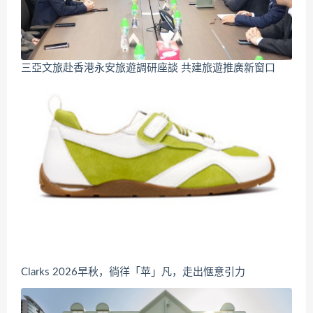
三亞文旅赴香港永安旅遊調研座談 共建旅遊推廣新窗口
Clarks 2026早秋，徜徉「苹」凡，走出惬意引力