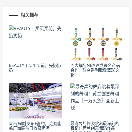
相关推荐
BEAUTY丨买买买前，先扔扔
周大福与NBA达成联名产品
扔
合作，联名系列致敬篮球文
化
直击海展|发布+签约，芜湖造
最奇异的舞姿跳着最深刻的
船厂海展首日收获满满
舞蹈！荷兰创意舞蹈作品