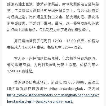
绵滑奶油土豆泥、香烤花椰菜苗、时令烤蔬菜及白酱炖蘑
菇。主菜将以大盘装形式呈现于餐桌之上，包含优质肉菜
与经典之选，比如烟熏生腌三文鱼、脆皮猪肉卷、黑安格
斯牛臀腰肉、羊羔肉与嫩鸡。最后，这一餐将以经典英式
甜点画上甜蜜句点，包括巧克力布丁与奶油糖浆馅饼。
周日烤肉盛宴于每周日 12:00 – 15:00 供应，价格为
每位成人 1,650++ 泰铢，每位儿童 825++ 泰铢。
客人还可选择加购饮品套餐，包含精选特调鸡尾酒、
葡萄酒与啤酒，为周日欢聚时光锦上添花。价格为每人
1,500++ 泰铢起。
垂询更多信息或预订，请致电 02 085 8888，或通过
LINE 联系酒店官方账号 @thestandardbangkok，或访问
https://www.standardhotels.com/bangkok/happenings/t
he-standard-grill-bangkok-sunday-roast
。