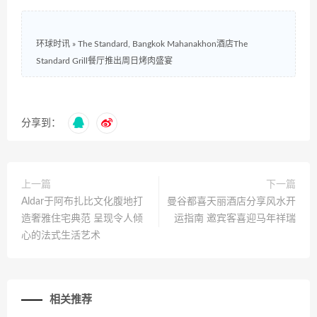
环球时讯
»
The Standard, Bangkok Mahanakhon酒店The
Standard Grill餐厅推出周日烤肉盛宴
分享到：
上一篇
下一篇
Aldar于阿布扎比文化腹地打
曼谷都喜天丽酒店分享风水开
造奢雅住宅典范 呈现令人倾
运指南 邀宾客喜迎马年祥瑞
心的法式生活艺术
相关推荐