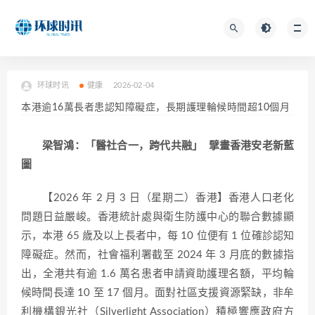
环球时讯
健康
2026-02-04
本港逾16萬長者患認知障礙症，長期護理輪候時間超10個月
梁智鴻：「
醫
社合一，
跨代共
融」 擘畫香港
安老新藍
圖
【2026 年 2 月 3 日（星期二）香港】香港人口老化
問題日益嚴峻。香港統計處與衛生防護中心的聯合數據顯
示，本港 65 歲及以上長者中，每 10 位便有 1 位確診認知
障礙症。然而，社會福利署截至 2024 年 3 月底的數據指
出，全港共有逾 1.6 萬名患者申請資助護理名額，平均輪
候時間長達 10 至 17 個月。面對社區支援資源緊缺，非牟
利機構銀光社（Silverlight Association）積極響應政府方