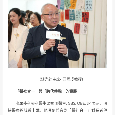
(銀光社主席- 汪國成教授)
「
醫
社合一」與「
跨代共
融」的實踐
泌尿外科專科醫生梁智鴻醫生, GBS,
OB
E, JP 表示，深
耕醫療領域數十載，他深刻體會到「醫社合一」對長者健