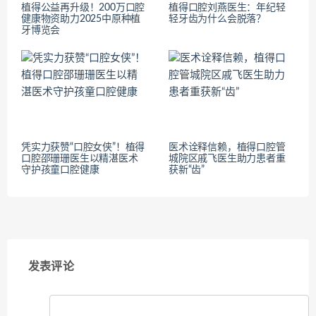
植得公益再升级！200万口腔
植得口腔刘燕医生：年纪轻
健康物资助力2025中原种植
轻牙齿为什么会脱落？
牙博览会
凭实力获赞“口腔女侠”！植得
医术诠释信赖，植得口腔管
口腔邵珊珊医生以精湛医术
城院区戚飞医生助力患者重
守护孩童口腔健康
获新“齿”
发表评论