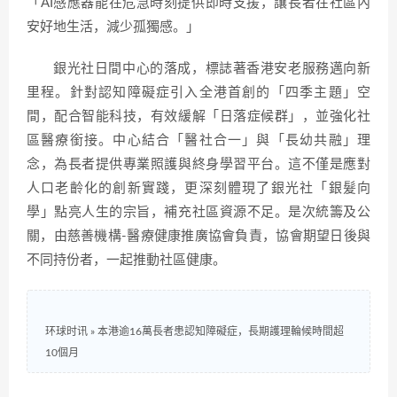
「AI感應器能在危急時刻提供即時支援，讓長者在社區內
安好地生活，減少孤獨感。」
銀光社日間中心的落成，標誌著香港安老服務邁向新
里程。針對認知障礙症引入全港首創的「四季主題」空
間，配合智能科技，有效緩解「日落症候群」，並強化社
區醫療銜接。中心結合「醫社合一」與「長幼共融」理
念，為長者提供專業照護與終身學習平台。這不僅是應對
人口老齡化的創新實踐，更深刻體現了銀光社「銀髮向
學」點亮人生的宗旨，補充社區資源不足。是次統籌及公
關，由慈善機構-醫療健康推廣協會負責，協會期望日後與
不同持份者，一起推動社區健康。
环球时讯
»
本港逾16萬長者患認知障礙症，長期護理輪候時間超
10個月