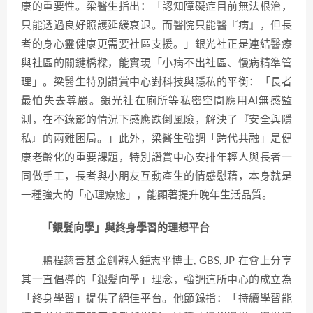
康的重要性。梁醫生指出：「認知障礙症目前無法根治，
只能透過良好照護延緩衰退。而醫院只能醫『病』，但長
者的身心靈健康更需要社區支援。」銀光社正是連結醫療
與社區的關鍵橋樑，能實現「小病不出社區、慢病精準管
理」。梁醫生特別讚賞中心對科技與隱私的平衡：「長者
最怕失去尊嚴。銀光社在廁所等私密空間應用AI無感監
測，在不錄影的情況下感應跌倒風險，解決了『安全與隱
私』的兩難困局。」此外，梁醫生強調「跨代共融」是健
康老齡化的重要課題，特別讚賞中心安排年輕人與長者一
同做手工，長者與小朋友互動產生的情感慰藉，本身就是
一種強大的「心理療癒」，能顯著提升晚年生活品質。
「銀髮向學」與終身學習的理想平台
鵬程慈善基金創辦人鍾志平博士, GBS, JP 在會上分享
其一直倡導的「銀髮向學」理念，強調這所中心的成立為
「終身學習」提供了絕佳平台。他節錄指：「持續學習能