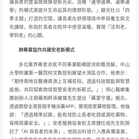
讓長者的豐富閱歷煥發新光彩，這種『邊學邊樂、邊樂邊
學』的模式是提升生命品質的理想形態。」銀光社以「四
季主題」打造的空間，讓長者在舒適環境中參與養生與文
化課程，有助於長者在陪伴中感受溫暖，實現「活到老、
學到老」的心願。
跨專業協作共建
安老新模式
多位業界專家亦就不同專業範疇提供前瞻見解。中山
大學附屬
第一
醫院何文教授則展望大灣區合作，他表示：
「期待兩地在醫療資源上互補長短，透過科技賦能與智慧
設施，共同探索跨境智慧安老的新範式。」；明心醫療集
團創辦人注冊藥劑師孫耀燦先生提出「藥愛守護」概念，
透過開發全港首個手機派藥APP，實現居家藥物管理。他強
調：「透過精準記錄，能有效防止長者吃錯或漏吃藥物，
保障用藥安全。」；安老服務協會前主席魏仕成先生則探
討了「AI 與長者的未來」，他指出科技介入應具備溫度，