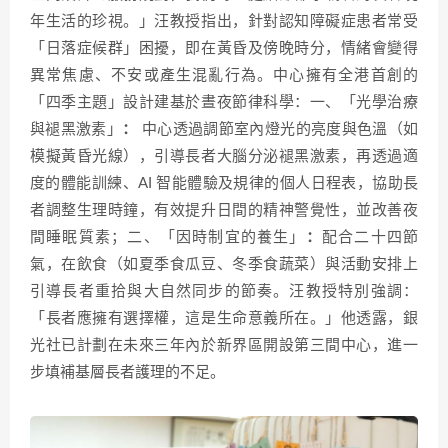
年生活的珍視。」汪教授指出，針對認知障礙症患者常受
「日落症候群」困擾，即在黃昏及傍晚時分，情緒會變得
異常焦慮、不安或產生混亂行為。中心擁有全港首創的
「四季主題」設計建基於晝夜節律科學：一、「光學治療
與褪黑激素」
：
中心透過調節室內燈光的亮度與色溫（如
模擬黃昏光線），引導長者大腦分泌褪黑激素，再透過適
度的體能訓練、AI 智能體驗及規律的個人日程表，協助長
者調整生理時鐘，有效提升日間的精神警覺性，並改善夜
間睡眠質素；二、「因時制宜的養生」
：
配合二十四節
氣，在飲食（如夏季食瓜豆、冬季食蔬菜）與活動安排上
引導長者重拾與大自然同步的節奏。汪教授特別強調：
「長者應擁有選擇權，這是生命意義所在。」他透露，銀
光社已計劃在未來三年內於新界區開設第三間中心，進一
步填補基層長者護理的不足。