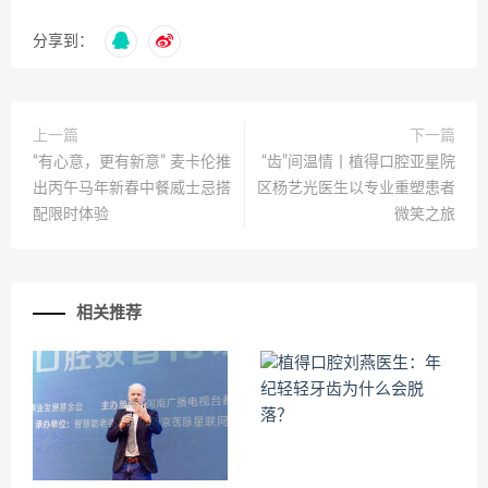
分享到：
上一篇
下一篇
“有心意，更有新意” 麦卡伦推
“齿”间温情丨植得口腔亚星院
出丙午马年新春中餐威士忌搭
区杨艺光医生以专业重塑患者
配限时体验
微笑之旅
相关推荐