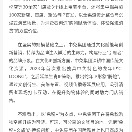
税店等30余家门店及3个线上电商平台，还将集中揭幕超
100家新店、首店、新品与IP首发，以全渠道资源整合与沉
浸式演艺场景，为消费者创造“购物赋能体验、体验促进消
费”的双重价值。
在坚实的规模基础之上，中免集团通过文化赋能与创
新营销，持续为品牌注入鲜活的生命力，构建行业“引领者”
的品牌形象。在文化IP创新方面，中免集团深耕中国传统文
化资源，2023年首次推出独具中免特色的龙年IP“C-
LOONG”，之后延续生肖IP策略，推出蛇年IP形象“腾蛇”，
通过文创衍生、美陈布置、视频传播等延展应用，吸引消
费者现场打卡互动，在提升购物体验的同时助力门店销
售。
不难看出，以“免税+”为支点，中免集团正在将免税购
物空间升级为可游、可玩、可分享的文旅目的地。凭借“免
税+文旅”的持续创新，中免集团在国际舞台上也已然成为