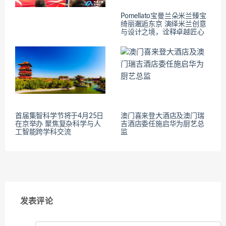
Pomellato宝曼兰朵米兰臻宝
绮丽邂逅东京 演绎米兰创意
与设计之境，诠释卓越匠心
首届集智科学节将于4月25日
澳门喜来登大酒店及澳门瑞
在京举办 聚焦复杂科学与人
吉酒店委任施启华为厨艺总
工智能跨学科交流
监
发表评论