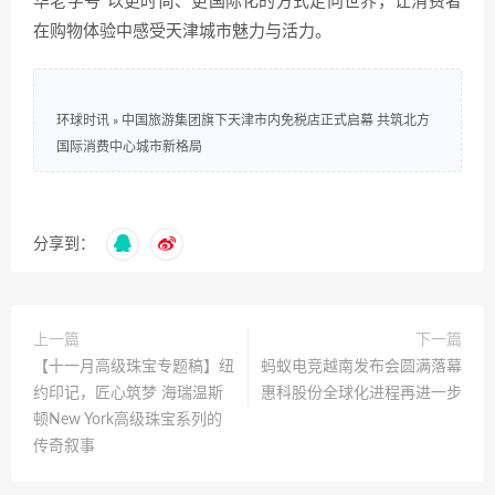
华老字号”以更时尚、更国际化的方式走向世界，让消费者
在购物体验中感受天津城市魅力与活力。
环球时讯
»
中国旅游集团旗下天津市内免税店正式启幕 共筑北方
国际消费中心城市新格局
分享到：
上一篇
下一篇
【十一月高级珠宝专题稿】纽
蚂蚁电竞越南发布会圆满落幕
约印记，匠心筑梦 海瑞温斯
惠科股份全球化进程再进一步
顿New York高级珠宝系列的
传奇叙事