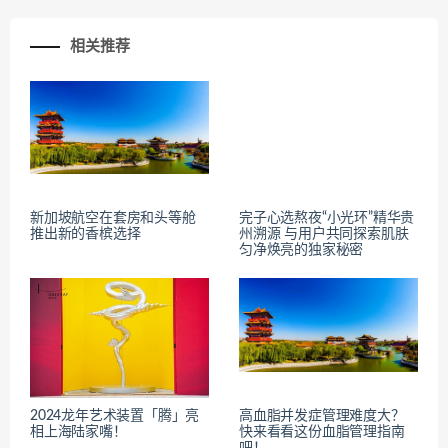
相关推荐
新加坡航空在套房和头等舱
完子心选熬夜“小光环”精华贵
推出新的香槟选择
州溯源 与用户共同探索肌肤
匀净焕亮的独家秘密
2024龙年艺术装置「腾」亮
高血脂并发症管理难度大？
相上海陆家嘴！
快来看看这份血脂管理指南
吧！