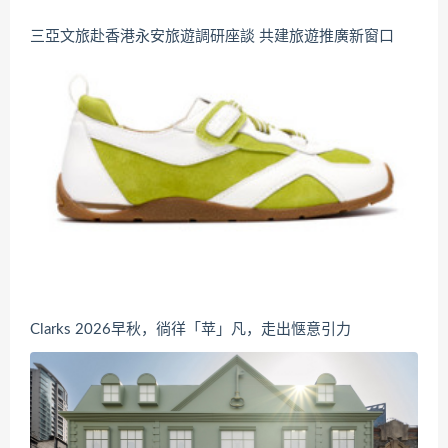
三亞文旅赴香港永安旅遊調研座談 共建旅遊推廣新窗口
Clarks 2026早秋，徜徉「苹」凡，走出惬意引力