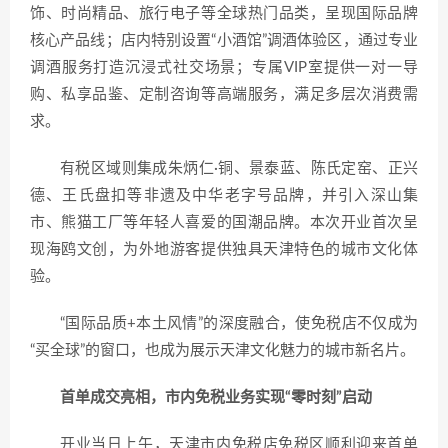
饰、时尚精品、旅行电子等全球热门品类，呈现国际品牌
核心产品线；店内特别设置“小酒馆”调酒体验区，通过专业
调酒服务打造沉浸式社交场景；专属VIP室提供一对一导
购、私享品鉴、定制咨询等高端服务，满足多层次消费需
求。
有税区域则集成朱炳仁·铜、景泰蓝、陈氏定窑、正兴
德、王氏盘扣等非遗及中华老字号品牌，并引入深山集
市、熊猫工厂等年轻人喜爱的国潮品牌。本次开业首次呈
现海鸥文创，为外地游客提供独具天津特色的城市文化体
验。
“国际品质+本土风情”的深度融合，使免税店不仅成为
“买全球”的窗口，也成为展示天津文化魅力的城市新名片。
首单成交亮相，市内免税业务实现“零时刻”启动
开业当日上午，天津市内免税店免税区顺利迎来首单