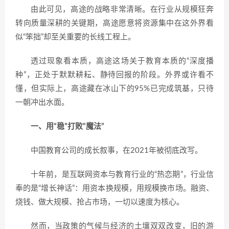
由此可见，高途的战略非常清晰。在行业从规模狂奔
转向质量深耕的关键期，高途愿意将资源集中在这外界看
似“笨拙”却至关重要的长线工程上。
透过现象看本质，高途这场关于教育本质的“深度播
种”，正处于默默耕耘、静待回报的阶段。外界或许看不
懂，但实际上，高途藏在冰山下的95%已完成筑基，只待
一朝冲出水面。
一、用“稳”打败“魔法”
中国教育公司的成长叙事，在2021年被彻底改写。
十年前，是互联网资本与教育行业的“热恋期”，行业信
奉的是“增长神话”：用资本换规模，用规模换市场。融资、
烧钱、做大规模、抢占市场，一切以速度为核心。
然而，当政策的气候与经济的土壤双双改变，旧的游