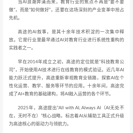
当AI浪潮奔涌而来，教育行业的焦点不再是“要不要
做”，而是“如何做好”，还要在这场深刻的产业变革中抢占
先机。
高途的AI叙事，是其十余年技术积淀的一次集中释
放。它是行业里最早通过AI对教育行业进行系统性重构的
实践者之一。
早在2014年成立之初，高途的定位就是“科技教育公
司”，开始使用AI技术进行在线教育的模式验证。近几年AI
能力跃迁式提升，高途重新审视教育全链路，探索AI在个
性化运营、教学、服务等环节的应用。十余年间，高途完
成了AI+教育的基础建构，将AI融入运营的各个环节。
2025年，高途提出“All with AI, Always AI（AI无处不
在，无时不在）”核心战略，标志着AI从辅助工具正式升级
为高途核心的驱动力与领航力。