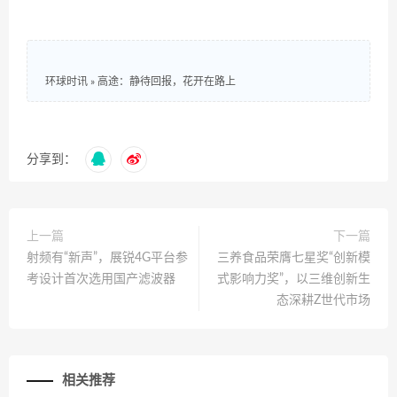
环球时讯
»
高途：静待回报，花开在路上
分享到：
上一篇
下一篇
射频有“新声”，展锐4G平台参
三养食品荣膺七星奖“创新模
考设计首次选用国产滤波器
式影响力奖”，以三维创新生
态深耕Z世代市场
相关推荐