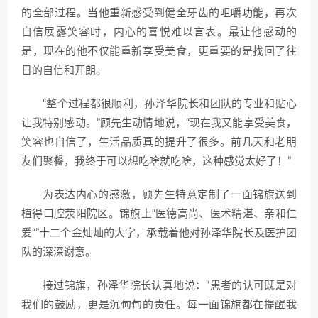
的全部过程。当他重新感受到健全牙齿的咀嚼功能，再次
自信展露笑容时，内心的喜悦难以言表。最让他感动的
是，现在的他不仅能重新享受美食，更重要的是找回了往
日的自信和开朗。
“整个过程都很顺利，孙泽华院长和团队的专业和贴心
让我特别感动。”顾先生动情地说，“现在我又能享受美食，
笑容也自信了，生活品质真的提升了很多。前几天和老朋
友们聚餐，我终于可以想吃啥就吃啥，这种感觉太好了！”
为表达内心的感激，顾先生特意定制了一面锦旗送到
植得口腔荥阳院区。锦旗上“医德高尚、医术精湛、亲和仁
爱“”十二个金灿灿的大字，承载着他对孙泽华院长及医护团
队的深深谢意。
接过锦旗，孙泽华院长认真地说：“患者的认可既是对
我们的鼓励，更是沉甸甸的责任。每一面锦旗都在提醒我