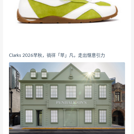
Clarks 2026早秋，徜徉「苹」凡，走出惬意引力