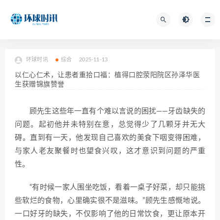
环球时讯
综合
2025-11-13
以仁心仁术，让患者重拾口福：植得口腔荥阳院区孙泽华医
生获赠锦旗赞誉
顾先生这些年一直有个难以言说的困扰——牙齿缺失的
问题。起初他并未特别在意，总觉得少了几颗牙并无大
碍。直到有一天，他发现自己喜欢的美食下咽变得困难，
与家人老友聚餐时也望食兴叹，这才意识到问题的严重
性。
“有时候一家人围坐吃饭，看着一桌子好菜，却只能挑
些软烂的食物，心里确实很不是滋味。”顾先生感慨地说。
一口好牙的缺失，不仅影响了他的日常饮食，更让原本开