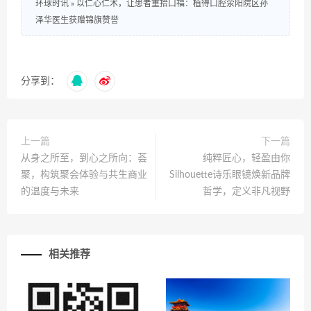
环球时讯
»
以仁心仁术，让患者重拾口福：植得口腔荥阳院区孙
泽华医生获赠锦旗赞誉
分享到：
上一篇
下一篇
从身之所至，到心之所向：荟
纯粹匠心，轻盈由你
聚，构筑聚会体验与共生商业
Silhouette诗乐眼镜焕新品牌
的温度与未来
哲学，定义非凡视野
相关推荐