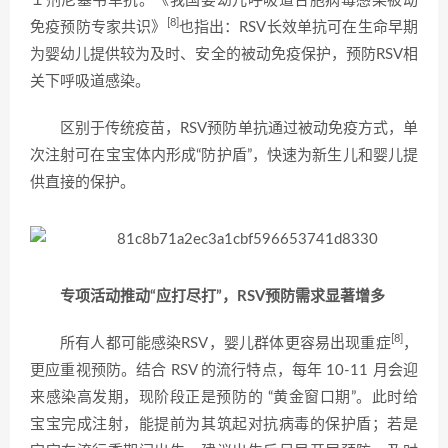
１剂尼塞韦单抗。《
我国婴幼儿呼吸道合胞病毒感染被动
[8]
免疫预防专家共识》
也指出：RSV长效单抗可在生命早期
为婴幼儿提供较为及时、安全的被动免疫保护，预防RSV相
关下呼吸道感染。
区别于传统疫苗，RSV预防单抗通过被动免疫方式，单
次注射可在宝宝体内形成“防护盾”，快速为新生儿和婴儿提
供直接的保护。
专项活动推动“应打尽打”，RSV预防需求显著增多
[8]
所有人都可能感染RSV，婴儿群体更容易出现重症
，
更应重视预防。结合 RSV 的流行特点，每年 10-11 月会迎
来感染高发期，现阶段正是预防的 “黄金窗口期”。此时给
宝宝完成注射，能提前为其筑起对抗病毒的保护盾；若是