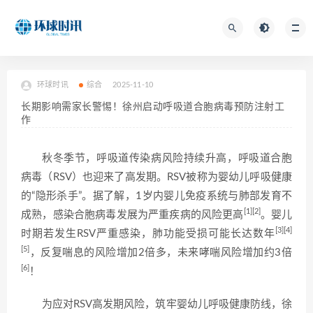
环球时讯
综合
2025-11-10
长期影响需家长警惕！徐州启动呼吸道合胞病毒预防注射工
作
秋冬季节，呼吸道传染病风险持续升高，呼吸道合胞
病毒（RSV）也迎来了高发期。RSV被称为婴幼儿呼吸健康
的“隐形杀手”。据了解，1岁内婴儿免疫系统与肺部发育不
[1]
[2]
成熟，感染合胞病毒发展为严重疾病的风险更高
。婴儿
[3]
[4]
时期若发生RSV严重感染，肺功能受损可能长达数年
[5]
，反复喘息的风险增加2倍多，未来哮喘风险增加约3倍
[6]
！
为应对RSV高发期风险，筑牢婴幼儿呼吸健康防线，徐