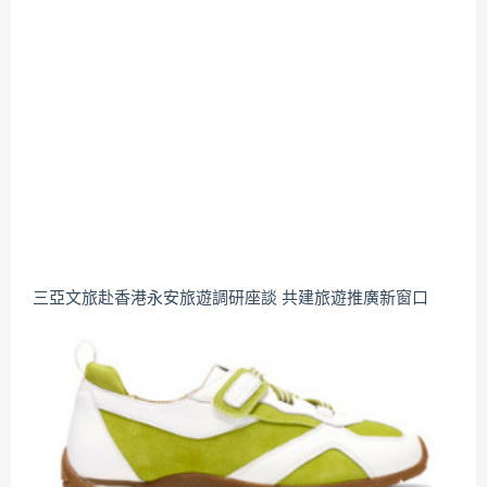
三亞文旅赴香港永安旅遊調研座談 共建旅遊推廣新窗口