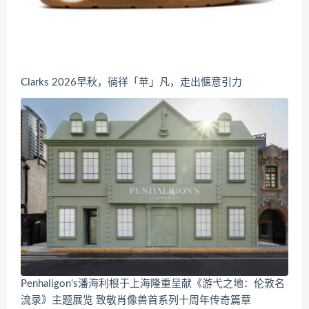
Clarks 2026早秋，徜徉「苹」凡，走出惬意引力
Penhaligon's潘海利根于上海隆重呈献《游弋之地：伦敦名
流录》主题展览 致敬肖像兽首系列十周年传奇篇章