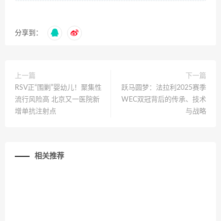
分享到：
上一篇
下一篇
RSV正“围剿”婴幼儿！聚集性
跃马圆梦：法拉利2025赛季
流行风险高 北京又一医院新
WEC双冠背后的传承、技术
增单抗注射点
与战略
相关推荐