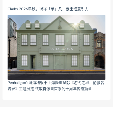
Clarks 2026早秋，徜徉「苹」凡，走出惬意引力
Penhaligon's潘海利根于上海隆重呈献《游弋之地：伦敦名
流录》主题展览 致敬肖像兽首系列十周年传奇篇章