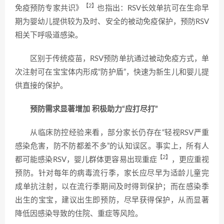
【2】
免疫预防专家共识》
也指出：RSV长效单抗可在生命早
期为婴幼儿提供较为及时、安全的被动免疫保护，预防RSV
相关下呼吸道感染。
区别于传统疫苗，RSV预防单抗通过被动免疫方式，单
次注射可在宝宝体内形成“防护盾”，快速为新生儿和婴儿提
供直接的保护。
预防需求显著增加 积极助力“应打尽打”
从临床防控经验来看，部分家长仍存在“轻视RSV严重
感染危害，防不防都差不多”的认知误区。事实上，所有人
【2】
都可能感染RSV，婴儿群体更容易出现重症
，更应重视
预防。针对每年的病毒流行季，家长应尽早为适龄儿童完
成单抗注射，以在流行季期间及时得到保护；而在感染季
出生的宝宝，建议出生即预防，尽早获得保护，从而显著
降低因感染导致的住院、重症等风险。