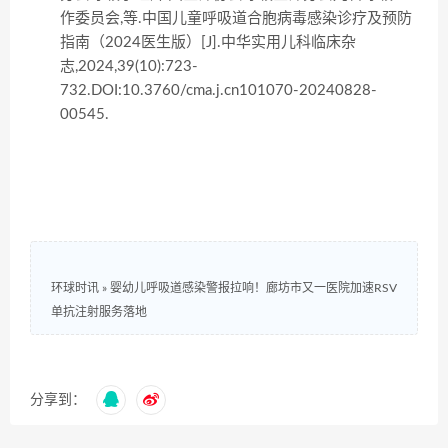
作委员会,等.中国儿童呼吸道合胞病毒感染诊疗及预防
指南（2024医生版）[J].中华实用儿科临床杂
志,2024,39(10):723-
732.DOI:10.3760/cma.j.cn101070-20240828-
00545.
环球时讯
»
婴幼儿呼吸道感染警报拉响！廊坊市又一医院加速RSV
单抗注射服务落地
分享到：