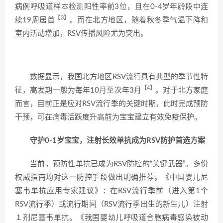
病例呼吸道样本检测阳性率前3位，且在0-4岁年龄段中连
【3】
续19周居首
。而在北方地区，随着秋冬季气温下降和
室内活动增加，RSV传播风险尤为突出。
数据显示，我国北方地区RSV流行具有典型的季节性特
【4】
征，高发期一般为每年10月至次年3月
。对于北方家庭
而言，目前正是应对RSV流行季的关键时期，此时完成预防
干预，可在病毒活跃度升高前为宝宝建立有效免疫保护。
守护0-1岁宝宝，注射长效单抗成为RSV防护首选方案
当前，预防性单抗已成为RSV防控的“关键武器”。多份
权威指南均对这一防控手段做出明确推荐。《中国婴儿尼
塞韦单抗应用专家建议》：在RSV流行季前（进入第1个
RSV流行季）或流行期间（RSV流行季出生的新生儿）注射
１剂尼塞韦单抗。《
我国婴幼儿呼吸道合胞病毒感染被动