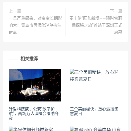
上一篇
下一篇
一旦严重感染，对宝宝长期影
麦卡伦“匠艺新境——限时雪莉
响大！青岛市再添RSV单抗注
桶探秘之旅”首站于深圳正式
射点
启幕
相关推荐
升哲科技携手公安“数字护
三个美丽秘诀，放心迎接恣
航”，两场万人演唱会唱响冬
意夏日
夜