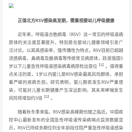
正值北方RSV感染高发期，需重视婴幼儿呼吸健康
近年来，呼吸道合胞病毒（RSV）这一常见的呼吸道病
原体的关注度显著提升，特别是在婴幼儿健康领域引发广
泛讨论。以其高感染率、强传播性为特点，RSV目前已超越
流感病毒、鼻病毒及腺病毒等传统常见病原体，跃居我国5
【1】
岁以下儿童急性呼吸道感染病毒病原检出首位
。值得重
点关注的是，1岁以内婴儿是RSV感染最高风险群体，承担
着严峻的疾病负担。研究表明，婴儿期若发生RSV严重感
染，可能对儿童长期健康产生深远影响，其未来哮喘发生
【2】
风险将增加约3倍
。
随着秋冬季来临，RSV感染高峰期也随之临近。中国疾
控中心最新发布的全国急性呼吸道传染病哨点监测数据显
示，RSV已持续多期位列全年龄段住院严重急性呼吸道感染