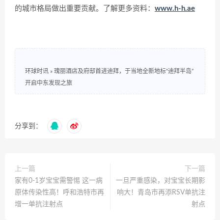
的城市格局做出重要贡献。了解更多资料：
www.h-h.ae
环球时讯
»
瑰丽酒店及府邸首进迪拜，于当地全新地标“迪拜半岛”
开启中东发现之旅
分享到：
上一篇
下一篇
家有0-1岁宝宝需警惕 这一病
一旦严重感染，对宝宝长期影
原体传染性高！呼和浩特市再
响大！青岛市再添RSV单抗注
增一单抗注射点
射点