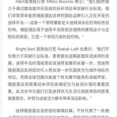
H&H首席执行官 Miltos Bossinis 表示：“我们始终致
力于通过塑造城市天际线的标杆项目来突破行业标准。我
们非常荣幸能将瑰丽酒店这样的国际品牌引入正在开发的
迪拜半岛——这是一个即将重新定义迪拜滨水区的地标性目
的地。瑰丽酒店落子迪拜半岛将结合独特的建筑设计与定
制化的体验，打造一个非同凡响的目的地。”
Bright Start 首席执行官 Shahab Lutfi 也表示：“我们不
仅致力于突破行业标准，更希望在战略层面促进迪拜的发
展。迪拜半岛的落成是促进迪拜发展的关键一步，而迪拜
瑰丽酒店及府邸的引入将会进一步巩固其作为城市地标的
地位。凭借全球范围内高度个性化奢华服务的卓越声誉，
瑰丽酒店将是推动本项目高端定位与投资价值的重要因
素。此次合作与我们打造迪拜非凡生活与旅居体验的愿景
高度契合，并将为这座活力都市带来深远影响。”
迪拜瑰丽酒店及府邸的璀璨启幕，不仅代表了一处融