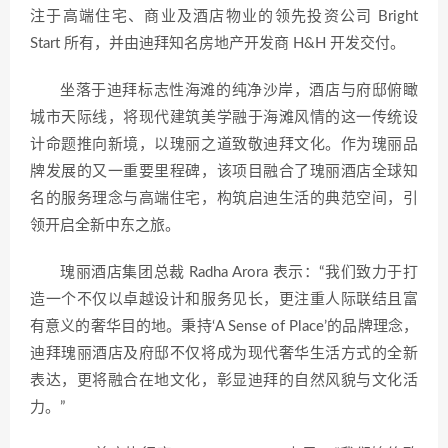
注于高端住宅、商业及酒店物业的领先投资公司 Bright
Start 所有，并由迪拜知名房地产开发商 H&H 开发交付。
坐落于迪拜标志性海滩的纯净沙岸，酒店与府邸俯瞰
城市天际线，将现代建筑美学融于海滩风情的这一传统设
计命题推向新境，以瑰丽之道致敬迪拜文化。作为瑰丽品
牌发展的又一重要里程碑，该项目融合了瑰丽酒店全球知
名的服务理念与高端住宅，构筑启迪生活的典范空间，引
领开启全新中东之旅。
瑰丽酒店集团总裁 Radha Arora 表示：“我们致力于打
造一个不仅以卓越设计和服务见长，更注重人际联结且富
有意义的奢华目的地。秉持‘A Sense of Place’的品牌理念，
迪拜瑰丽酒店及府邸不仅将成为现代奢华生活方式的全新
表达，更将融合在地文化，彰显迪拜的自然风貌与文化活
力。”