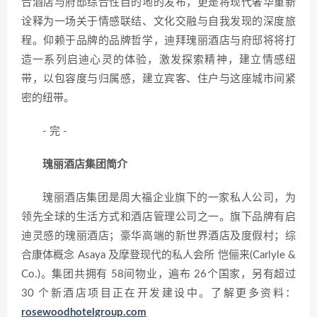
合酒店与府邸综合性目的地的发布，更是将现代奢华重新
诠释为一场关于情感联结、文化交融与自我发现的深度旅
程。仰赖于品牌的品牌哲学，迪拜瑰丽酒店与府邸将将打
造一系列启迪心灵的体验，激发探索精神，建立情感纽
带，以包容度与归属感，建立宾客、住户与这座城市间紧
密的纽带。
- 完 -
瑰丽酒店集团简介
瑰丽酒店集团是周大福企业旗下的一家私人公司，为
领先全球的生活方式和酒店管理公司之一。旗下品牌有启
迪灵感的瑰丽酒店；豪华高端的新世界酒店及度假村；综
合康体概念 Asaya 及摩登现代的私人会所 恺俪来(Carlyle &
Co.)。集团共拥有 58间物业，遍布 26个国家，另有超过
30 个新酒店项目正在开发建设中。了解更多资料：
rosewoodhotelgroup.com