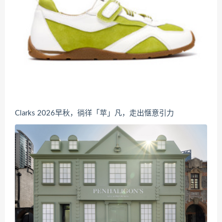
Clarks 2026早秋，徜徉「苹」凡，走出惬意引力