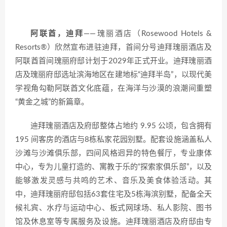
阿联酋，迪拜
——瑰丽酒店（Rosewood Hotels &
Resorts®）欣然宣布进驻迪拜，首间分号迪拜瑰丽酒店及
阿联酋首间瑰丽府邸计划于2029年正式开业。迪拜瑰丽酒
店及瑰丽府邸选址滨海地区在建地标“迪拜半岛”，以现代美
学视角勾勒阿联酋文化底蕴，在海洋与沙漠的浪潮间重塑
“黄金之城”的新篇章。
迪拜瑰丽酒店及府邸整体占地约 9.95 公顷，包含拥有
195 间客房的酒店与8栋私家花园别墅。配套设施涵盖私人
沙滩与沙滩俱乐部，四间风格迥异的特色餐厅，专业康体
中心，专为儿童打造的、寓教于乐的“探索家俱乐部”，以及
能够激发灵感与共鸣的艺术、音乐及美食体验活动。其
中，迪拜瑰丽府邸包括63套住宅及5栋海滨别墅，配备全天
候礼宾、水疗与运动中心、板式网球场、私人影院、图书
馆及休息室等专属服务及设施。迪拜瑰丽酒店及府邸由专