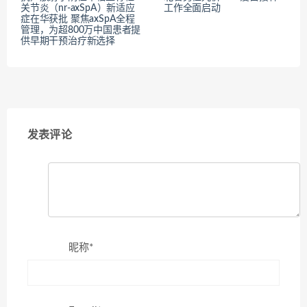
关节炎（nr-axSpA）新适应
工作全面启动
症在华获批 聚焦axSpA全程
管理，为超800万中国患者提
供早期干预治疗新选择
发表评论
昵称*