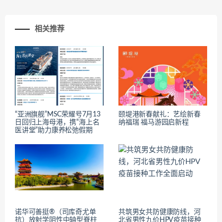
相关推荐
“亚洲旗舰”MSC荣耀号7月13
颐堤港新春献礼：艺绘新春
日回归上海母港，携“海上名
纳福瑞 福马游园启新程
医讲堂”助力康养松弛假期
诺华可善挺®（司库奇尤单
共筑男女共防健康防线，河
抗）放射学阴性中轴型脊柱
北省男性九价HPV疫苗接种