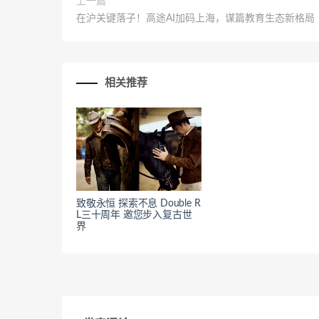
上一篇
在沪关键落子！高途AI加码上海，谋篇教育生态新格局
相关推荐
致敬永恒 探索不息 Double R
L三十周年 邀您步入复古世
界