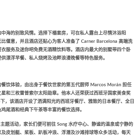
地中海的别致风情。选择下榻套房，可在私人露台上尽情沐浴阳
，并且酒店还贴心为客人准备了 Carner Barcelona 高端洗
熨衣服务及迷你吧免费无酒精饮料等。酒店内最大的别墅带四个卧
提供漂浮早餐、私人烧烤及池畔浪漫晚餐等特色服务。
体验，由出身于餐饮世家的第五代厨师 Marcos Morán 担任
之星和三枚雷普索尔太阳勋章。他本人还荣获过西班牙国家美食奖
导下，该酒店开设了洒满阳光的西班牙餐厅、雅致的日本餐厅、全日
色鸡尾酒和经典下午茶等丰富的餐饮选择。
加每日主题活动，家长们便可前往 Song 水疗中心、静谧的温泉或宁静的
以及皮划艇、桨板、趴板冲浪、浮潜及沙滩排球等众多活动，每天