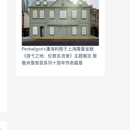
Penhaligon's潘海利根于上海隆重呈献
《游弋之地：伦敦名流录》主题展览 致
敬肖像兽首系列十周年传奇篇章