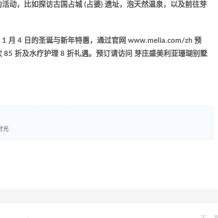
动，比如探访古国占城 (占婆) 遗址，泡天然温泉，以及前往芽
年 1 月 4 日的圣诞与新年特惠，通过官网 www.melia.com/zh 预
85 折及水疗护理 8 折礼遇。预订请访问
芽庄盛美利亚珊瑚别墅
时光