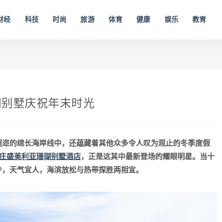
财经
科技
时尚
旅游
体育
健康
娱乐
教育
瑚别墅庆祝年末时光
遐迩的绵长海岸线中，还蕴藏着其他众多令人叹为观止的冬季度假
庄盛美利亚珊瑚别墅酒店
，正是这其中最新登场的耀眼明星。当十
少，天气宜人，海滨放松与热带探胜两相宜。