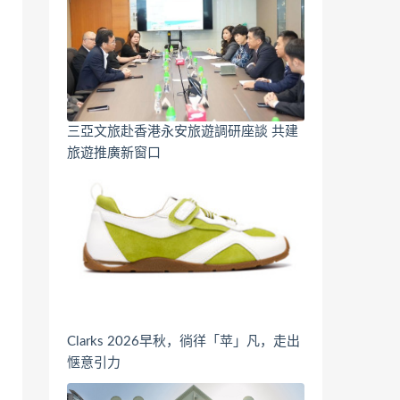
三亞文旅赴香港永安旅遊調研座談 共建
旅遊推廣新窗口
Clarks 2026早秋，徜徉「苹」凡，走出
惬意引力