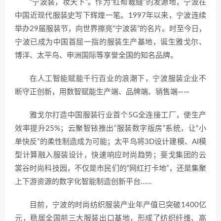
“宁波装，妆天下”。作为“红帮裁缝”的发源地，宁波在
中国近现代服装史写下辉煌一笔。1997年以来，宁波连续
举办29届服装节，向世界擦亮“宁波装”的名片。时至今日，
宁波已成为中国首屈一指的服装生产基地，诞生雅戈尔、
博洋、太平鸟、申洲国际等享誉全国的知名品牌。
在人工智能赋能千行百业的浪潮下，宁波服装企业不
断守正创新，用数智赋能生产端、品牌端、销售端——
雅戈尔打造中国服装行业首个5G全连接工厂，使生产
效率提升25%；云聚智铱推出“服装数字版房”系统，让“小
单快反”的柔性制造成为可能；太平鸟将3D设计建模、AI模
型计算融入服装设计，快速响应时尚趋势；斐戈集团的云
裳谷时尚科技园，不仅是市民们的“网红打卡地”，还是集聚
上下游资源的数字化智能制造创新平台……
目前，宁波的时尚纺织服装产业年产值已突破1400亿
元，稳居全国前三大服装出口基地，形成了纺织纤维、高