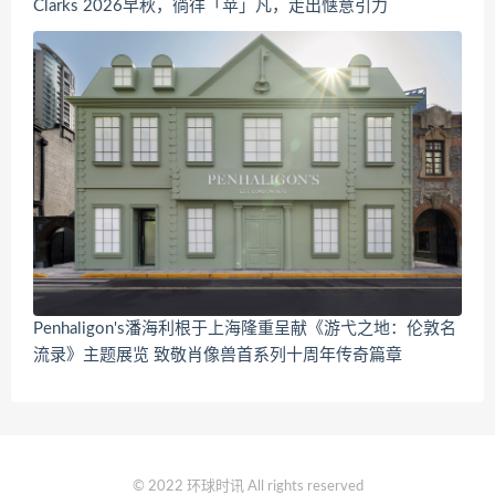
Clarks 2026早秋，徜徉「苹」凡，走出惬意引力
Penhaligon's潘海利根于上海隆重呈献《游弋之地：伦敦名
流录》主题展览 致敬肖像兽首系列十周年传奇篇章
© 2022 环球时讯 All rights reserved