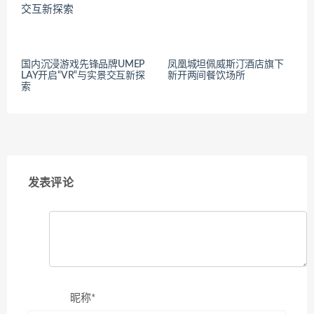
国内沉浸游戏先锋品牌UMEP
凤凰城坦佩威斯汀酒店旗下
LAY开启“VR“与实景交互新探
新开两间餐饮场所
索
发表评论
昵称*