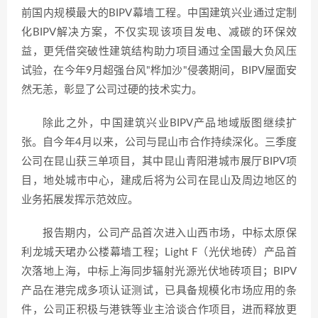
前国内规模最大的BIPV幕墙工程。中国建筑兴业通过定制
化BIPV解决方案，不仅实现该项目发电、减碳的环保效
益，更凭借突破性建筑结构助力项目通过全国最大负风压
试验，在今年9月超强台风"桦加沙"侵袭期间，BIPV屋面安
然无恙，彰显了公司过硬的技术实力。
除此之外，中国建筑兴业BIPV产品地域版图继续扩
张。自今年4月以来，公司与昆山市合作持续深化。三季度
公司在昆山获三单项目，其中昆山青阳港城市展厅BIPV项
目，地处城市中心，建成后将为公司在昆山及周边地区的
业务拓展发挥示范效应。
报告期内，公司产品首次进入山西市场，中标太原保
利龙城天珺办公楼幕墙工程；Light F（光伏地砖）产品首
次落地上海，中标上海同步辐射光源光伏地砖项目；BIPV
产品在港完成多项认证测试，已具备规模化市场应用的条
件，公司正积极与港铁等业主洽谈合作项目，进而释放更