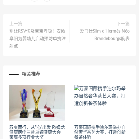
上一篇
下一篇
别让RSV伤及宝宝呼吸！安徽
爱马仕Slim d’Hermès Néo
阜阳为婴幼儿启动预防单抗注
Brandebourgs腕表
射点
相关推荐
驭变而行，从“心”出发 欧姆龙
万豪国际携手迪尔玛举办自
健康医疗三赴乌镇健康大会
然奢华茶艺大赛，打造创新
荣膺多项行业大奖
餐茶体验