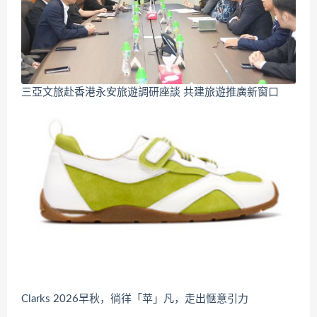
三亞文旅赴香港永安旅遊調研座談 共建旅遊推廣新窗口
Clarks 2026早秋，徜徉「苹」凡，走出惬意引力