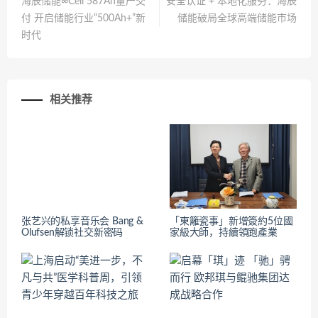
海辰储能∞Cell 587Ah量产交
安全认证 + 本地化服务：海辰
付 开启储能行业“500Ah+”新
储能破局全球高端储能市场
时代
相关推荐
张艺兴的私享音乐会 Bang &
「東籬瓷事」新增簽約5位國
Olufsen解锁社交新密码
家級大師，持續領跑產業