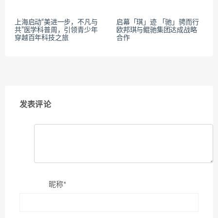
上海启动“美进一步，不凡与
启幕「琪」迹 「驰」骋而行
共”医学科普周，引领青少年
欧邦琪与鲲驰集团达成战略
穿越百年科技之旅
合作
发表评论
昵称*