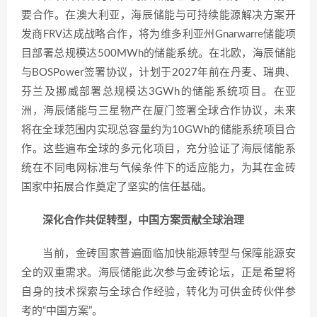
要合作。在澳大利亚，海辰储能与可持续能源解决方案开
发商FRV达成战略合作，将为维多利亚州Gnarwarre储能项
目部署总规模达500MWh的储能系统。在北欧，海辰储能
与BOSPower签署协议，计划于2027年前在丹麦、瑞典、
芬兰及挪威部署总规模达3GWh的储能系统项目。在亚
洲，海辰储能与三星物产在厦门签署全球合作协议，未来
将在全球范围内实现总容量约为10GWh的储能系统项目合
作。这些遍布全球的多元化项目，充分验证了海辰储能系
统在不同电网标准与气候条件下的适应能力，为其在金砖
国家中拓展合作奠定了坚实的信任基础。
深化合作共促转型，中国方案贡献全球治理
当前，金砖国家普遍面临加快能源转型与保障能源安
全的双重需求。海辰储能此次参与金砖论坛，正是希望将
自身的技术探索与全球合作经验，转化为可供金砖伙伴参
考的“中国方案”。