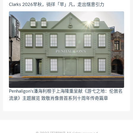
Clarks 2026早秋，徜徉「苹」凡，走出惬意引力
Penhaligon's潘海利根于上海隆重呈献《游弋之地：伦敦名
流录》主题展览 致敬肖像兽首系列十周年传奇篇章