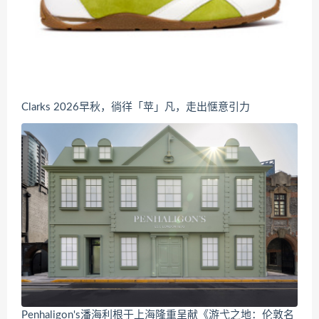
Clarks 2026早秋，徜徉「苹」凡，走出惬意引力
Penhaligon's潘海利根于上海隆重呈献《游弋之地：伦敦名