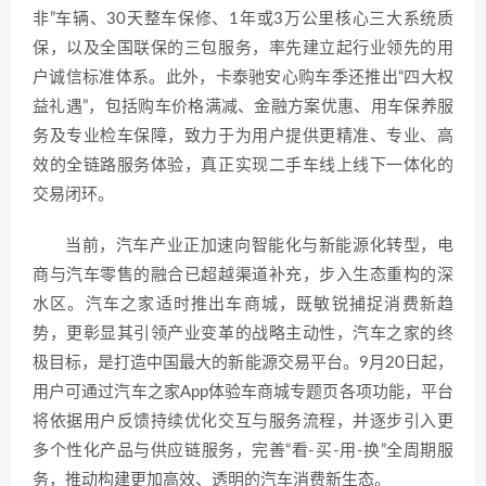
非”车辆、30天整车保修、1年或3万公里核心三大系统质
保，以及全国联保的三包服务，率先建立起行业领先的用
户诚信标准体系。此外，卡泰驰安心购车季还推出“四大权
益礼遇”，包括购车价格满减、金融方案优惠、用车保养服
务及专业检车保障，致力于为用户提供更精准、专业、高
效的全链路服务体验，真正实现二手车线上线下一体化的
交易闭环。
当前，汽车产业正加速向智能化与新能源化转型，电
商与汽车零售的融合已超越渠道补充，步入生态重构的深
水区。汽车之家适时推出车商城，既敏锐捕捉消费新趋
势，更彰显其引领产业变革的战略主动性，汽车之家的终
极目标，是打造中国最大的新能源交易平台。9月20日起，
用户可通过汽车之家App体验车商城专题页各项功能，平台
将依据用户反馈持续优化交互与服务流程，并逐步引入更
多个性化产品与供应链服务，完善“看-买-用-换”全周期服
务，推动构建更加高效、透明的汽车消费新生态。