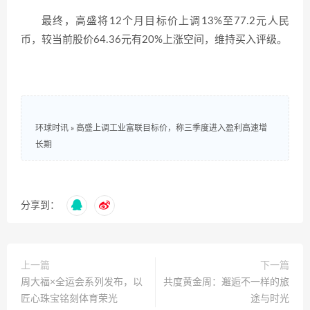
最终，高盛将12个月目标价上调13%至77.2元人民
币，较当前股价64.36元有20%上涨空间，维持买入评级。
环球时讯
»
高盛上调工业富联目标价，称三季度进入盈利高速增
长期
分享到：
上一篇
下一篇
周大福×全运会系列发布，以
共度黄金周：邂逅不一样的旅
匠心珠宝铭刻体育荣光
途与时光