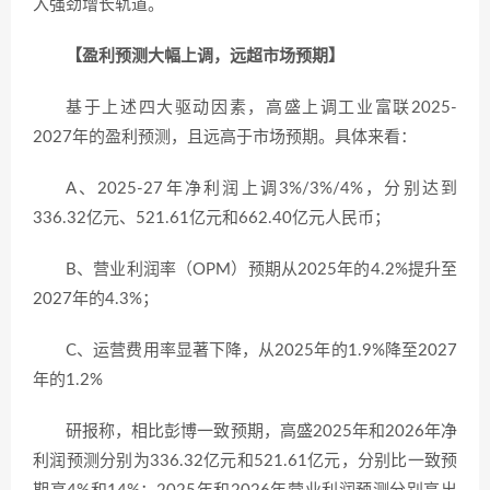
入强劲增长轨道。
【盈利预测大幅上调，远超市场预期】
基于上述四大驱动因素，高盛上调工业富联2025-
2027年的盈利预测，且远高于市场预期。具体来看：
A、2025-27年净利润上调3%/3%/4%，分别达到
336.32亿元、521.61亿元和662.40亿元人民币；
B、营业利润率（OPM）预期从2025年的4.2%提升至
2027年的4.3%；
C、运营费用率显著下降，从2025年的1.9%降至2027
年的1.2%
研报称，相比彭博一致预期，高盛2025年和2026年净
利润预测分别为336.32亿元和521.61亿元，分别比一致预