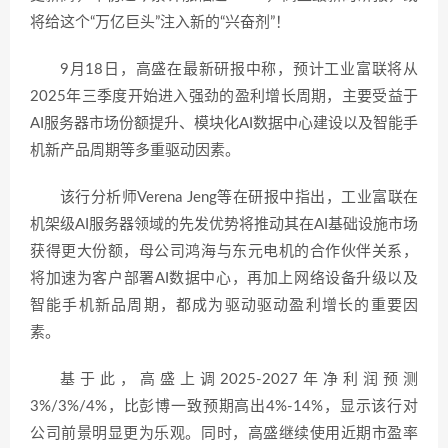
将给这个“万亿巨头”注入新的“兴奋剂”！
9月18日，高盛在最新研报中称，预计工业富联将从
2025年三季度开始进入强劲的盈利增长周期，主要受益于
AI服务器市场份额提升、模块化AI数据中心建设以及智能手
机新产品周期等多重驱动因素。
该行分析师Verena Jeng等在研报中指出，工业富联在
机架级AI服务器领域的先发优势将推动其在AI基础设施市场
获得更大份额，母公司鸿海与东元电机的合作伙伴关系，
将加速为客户部署AI数据中心，再加上网络设备升级以及
智能手机新品周期，都成为驱动驱动盈利增长的重要因
素。
基于此，高盛上调2025-2027年净利润预测
3%/3%/4%，比彭博一致预期高出4%-14%，显示该行对
公司前景明显更为乐观。同时，高盛继续使用近期市盈率