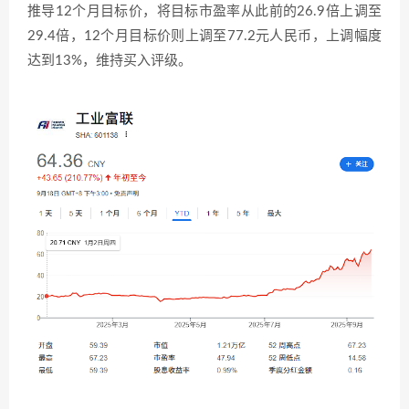
推导12个月目标价，将目标市盈率从此前的26.9倍上调至
29.4倍，12个月目标价则上调至77.2元人民币，上调幅度
达到13%，维持买入评级。