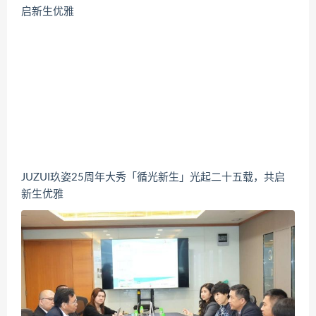
JUZUI玖姿25周年大秀「循光新生」光起二十五载，共启
新生优雅