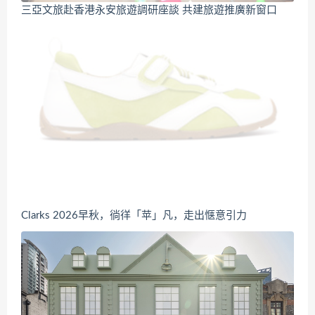
三亞文旅赴香港永安旅遊調研座談 共建旅遊推廣新窗口
Clarks 2026早秋，徜徉「苹」凡，走出惬意引力