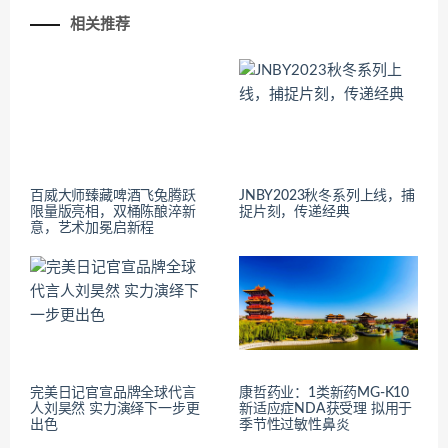
相关推荐
百威大师臻藏啤酒飞兔腾跃
JNBY2023秋冬系列上线，捕
限量版亮相，双桶陈酿淬新
捉片刻，传递经典
意，艺术加冕启新程
完美日记官宣品牌全球代言
康哲药业：1类新药MG-K10
人刘昊然 实力演绎下一步更
新适应症NDA获受理 拟用于
出色
季节性过敏性鼻炎