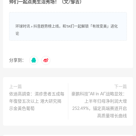
师们一起点亮生活秀场！（文/邹吉）
环球时讯
»
抖音趋势榜上线，和TA们一起解锁「有效变美」进化
论
分享到：
上一篇
下一篇
依迪高調查：濕疹患者五成每
豪鹏科技“All in AI”战略显效：
年復發五次以上 港大研究揭
上半年归母净利润大增
示金黃色葡萄
252.49%，锚定高端赛道开启
高质量增长曲线