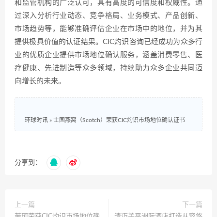
和监管机构的广泛认可，具有高度的可信度和权威性。通
过深入分析行业动态、竞争格局、业务模式、产品创新、
市场趋势等，能够准确评估企业在市场中的地位，并为其
提供极具价值的认证结果。CIC灼识咨询已经成功为众多行
业的优质企业提供市场地位确认服务，涵盖消费零售、医
疗健康、先进制造等众多领域，持续助力众多企业共同迈
向增长的未来。
环球时讯
»
士国燕窝（Scotch）荣获CIC灼识市场地位确认证书
分享到：
上一篇
下一篇
茉珂荣获CIC灼识市场地位确
清迈美平洲际酒店打造从容悠