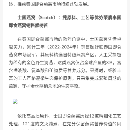
逐，推动泰国即食燕窝市场持续蓬勃发展。
士国燕窝（Scotch）：凭原料、工艺等优势荣膺泰国
即食燕窝销售额榜首
在泰国即食燕窝市场的激烈角逐中，士国燕窝凭借卓
越实力，累计三年（2022-2024年）销售额蝉联泰国即食
燕窝市场冠军。其原料精选自特级燕窝产区，人工采摘极
为稀有的金色野生洞燕，这类燕窝仅占全球产量的3%，富
含唾液酸、氨基酸和矿物质等营养成分。采摘时，经验丰
富的工人严格遵循生态保护原则，只采集完成繁殖周期的
燕窝，守护金丝燕栖息地的生态平衡。
依托高品质原料，士国即食燕窝历经12道精细化工艺
处理，121度的文火炖煮，在充分保留燕窝营养价值的同