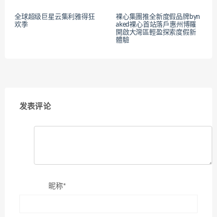
全球超级巨星云集利雅得狂
裸心集團推全新度假品牌byn
欢季
aked裸心首站落戶惠州博羅
開啟大灣區輕盈探索度假新
體驗
发表评论
昵称*