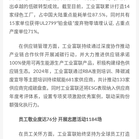
出卓越的低碳转型成效。截至目前，工业富联累计打造14
家绿色工厂，占中国大陆重点能耗单位87.5%，同时共有
15家单位获得UL2799“铂金级”废弃物零填埋认证, 占重点
产废单位71%。
在供应链管理方面，工业富联持续通过深度协作推动
产业链合作伙伴开展减碳行动，并大力推进供应链承诺
100%使用可再生能源生产工业富联产品，积极构建绿色供
应链生态。2024年，工业富联通过RBA准则培训、降碳减
废宣导等主题培训持续赋能681家供应商，共计推动133家
供应商完成碳盘查。同时工业富联还将ESG表现纳入供应商
年度考评体系，设置专项奖项激励优秀案例，联动采购份
额强化执行力。
员工敬业度达76分 开展志愿活动1184场
在员工关怀方面，工业富联始终坚持为全球员工打造