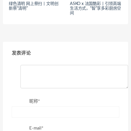
绿色清明 网上祭扫丨文明创
ASKO x 法国酷彩丨引领高端
新祭“清明”
生活方式，“智”享多彩厨房空
间
发表评论
昵称*
E-mail*