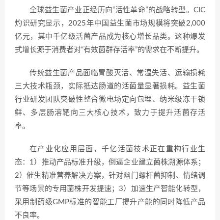
全球益生菌产业正经历向“活性革命”的战略转型。CIC
灼识研究显示，2025年中国益生菌市场规模将突破2,000
亿元，其中千亿级活菌产品成为核心增长品类。这种爆发
式增长源于消费者对“有效菌群存活率”的需求在不断提升。
传统益生菌产品面临胃酸灭活、常温失活、运输损耗
三大技术瓶颈，实际抵达肠道的活菌量显著损耗。益生菌
行业研发团队突破性整合微电场定向包埋、纳米级冻干锁
鲜、多层肠溶靶向三大核心技术，致力于提升活菌存活
率。
在产业化应用层面，千亿活菌技术正在重构行业生
态：1）推动产品标准升级，倒逼企业建立菌株溯源体系；
2）催生精准营养解决方案，针对幽门螺杆菌抑制、情绪调
节等场景的专用菌株开发提速；3）加速生产智能化转型，
采用制药级GMP标准的智能工厂提升产能的同时降低产品
不良率。