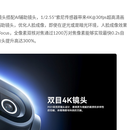
配AI辅助镜头，1/2.55''索尼传感器带来4K@30fps超高清画
辅助镜头，优化人脸成像，即使在逆光或是暗光环境，人脸成像效果
Focus，全像素双核对焦通过1200万对焦像素能够实现最快0.2s自
头提升高达300%。