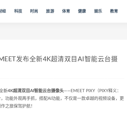
财经
科技
时尚
旅游
体育
健康
娱乐
教育
MEET发布全新4K超清双目AI智能云台摄
布全新
4K超清双目AI智能云台摄像头
——EMEET PIXY（PIXY释义：
合，功能外观两手抓，搭配AI功能，不仅是一款卓越的视频设备，更
创作之旅保驾护航！