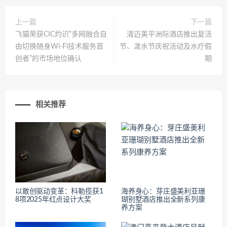
上一篇
下一篇
飞猫荣获CIC灼识“多网融合自
清迈美平洲际酒店推出复活
由切换随身Wi-Fi技术服务首
节、泼水节庆祝活动及水疗假
创者”的市场地位确认
期
相关推荐
以敢创驱动变革：科勒揽获1
海养身心：芽庄盛美利亚珊
8项2025年红点设计大奖
瑚别墅酒店推出全新系列康
养方案