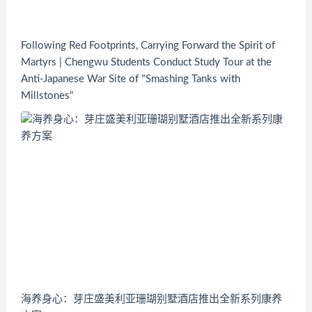
Following Red Footprints, Carrying Forward the Spirit of
Martyrs | Chengwu Students Conduct Study Tour at the
Anti-Japanese War Site of "Smashing Tanks with
Millstones"
海养身心：芽庄盛美利亚珊瑚别墅酒店推出全新系列康养