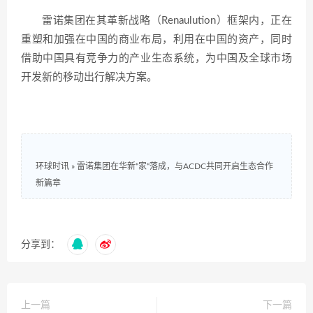
雷诺集团在其革新战略（Renaulution）框架内，正在
重塑和加强在中国的商业布局，利用在中国的资产，同时
借助中国具有竞争力的产业生态系统，为中国及全球市场
开发新的移动出行解决方案。
环球时讯
»
雷诺集团在华新“家“落成，与ACDC共同开启生态合作
新篇章
分享到：
上一篇
下一篇