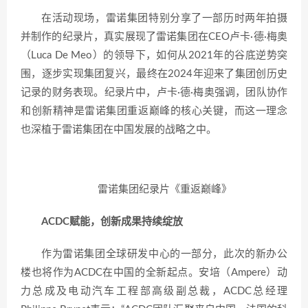
在活动现场，雷诺集团特别分享了一部历时两年拍摄
并制作的纪录片，真实展现了雷诺集团在CEO卢卡·德·梅奥
（Luca De Meo）的领导下，如何从2021年的谷底逆势突
围，逐步实现集团复兴，最终在2024年迎来了集团创历史
记录的财务表现。纪录片中，卢卡·德·梅奥强调，团队协作
和创新精神是雷诺集团重返巅峰的核心关键，而这一理念
也深植于雷诺集团在中国发展的战略之中。
雷诺集团纪录片《重返巅峰》
ACDC赋能，创新成果持续绽放
作为雷诺集团全球研发中心的一部分，此次的新办公
楼也将作为ACDC在中国的全新起点。安培（Ampere）动
力总成及电动汽车工程部高级副总裁，ACDC总经理