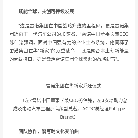
赋能全球，共创可持续发展
“这是雷诺集团在中国战略升维的里程碑，更是雷诺集
团迈向下一代汽车公司的加速器，“雷诺中国董事长兼CEO
苏伟铭强调。面对中国强有力的产业生态系统，他阐释了
雷诺集团在华"新家"的双重使命：“既是聚合本土创新能量
的超级接口，亦是激活雷诺集团全球资源的战略纽带“。
雷诺集团在华新家乔迁仪式
（左2雷诺中国董事长兼CEO苏伟铭，左3安培动力总
成及电动汽车工程部高级副总裁，ACDC总经理Philippe
Brunet）
团队协作，谱写跨文化交响曲