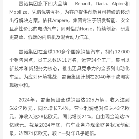
雷诺集团旗下四大品牌——Renault、Dacia、Alpine和
Mobilize，凭借优势互补，为客户提供创新且可持续的移动
出行解决方案。依托Ampere，集团专注于研发智能、安全
且高性价比的电动汽车；同时借助Horse，持续创新，研发
更高效、低碳的内燃机及混合动力汽车。
雷诺集团在全球130多个国家销售汽车，拥有12,000
个销售网点，员工总数达11万名，运营34个工厂。集团以
新技术和新服务为核心，推出更具竞争力的全系列电动化
车型。为应对环境挑战，雷诺集团计划在2040年于欧洲实
现碳中和。
2024年，雷诺集团全球销量达226万辆，收入达到
562亿欧元，同比增长7.4%。营业利润绝对值达43亿欧
元，净收入达28亿欧元，同比增长21%，自由现金流达29
亿欧元。截至2024年底，汽车业务净现金财务状况创纪
录，达到71亿欧元，较上一财年几乎翻倍。