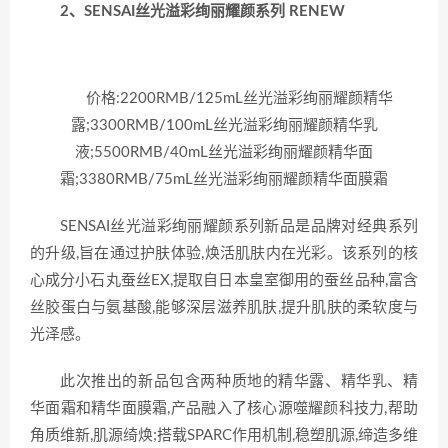
2、
SENSAI丝光溢彩绚丽耀颜系列 RENEW
价格:2200RMB/125mL丝光溢彩绚丽耀颜精华
露;3300RMB/100mL丝光溢彩绚丽耀颜精华乳
液;5500RMB/40mL丝光溢彩绚丽耀颜精华面
霜;3380RMB/75mL丝光溢彩绚丽耀颜精华面膜霜
SENSAI丝光溢彩绚丽耀颜系列新品是品牌对经典系列
的升级,旨在通过护肤体验,焕活肌肤内在光彩。该系列的核
心成分小石丸蚕丝EX,提取自日本皇室御用的蚕丝品种,富含
丝胶蛋白与氨基酸,能够深层滋养肌肤,提升肌肤的柔软度与
光泽感。
此次推出的新品包含两种质地的精华露、精华乳、精
华面霜和精华面膜霜,产品融入了核心源噬耀颜科技力,帮助
角质维新,肌源绮焕;搭载SPARC作用机制,稳塑肌源,缔造多维