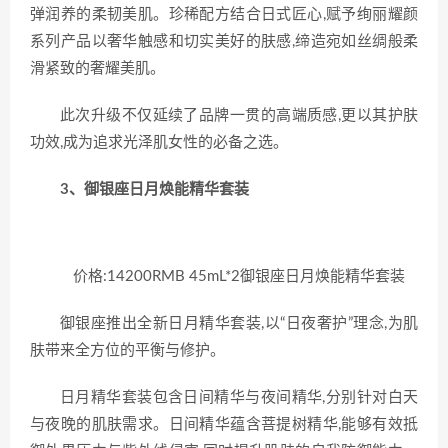
弹润养的柔韧美肌。珍稀配方结合日式匠心,赋予绚丽耀颜
系列产品以奢华触感和切实美好的肤感,缔造宛如丝绸般柔
滑紧致的奢耀美肌。
此次升级不仅延续了品牌一贯的高端质感,更以其护肤
功效,成为追求光泽肌女性的必备之选。
3、
御银座日月焕能精华套装
价格:14200RMB 45mL*2御银座日月焕能精华套装
御银座推出全新日月精华套装,以“日夜奢护”理念,为肌
肤带来全方位的平衡与修护。
日月精华套装包含日间精华与夜间精华,分别针对白天
与夜晚的肌肤需求。日间精华蕴含菩提树精华,能够有效抵