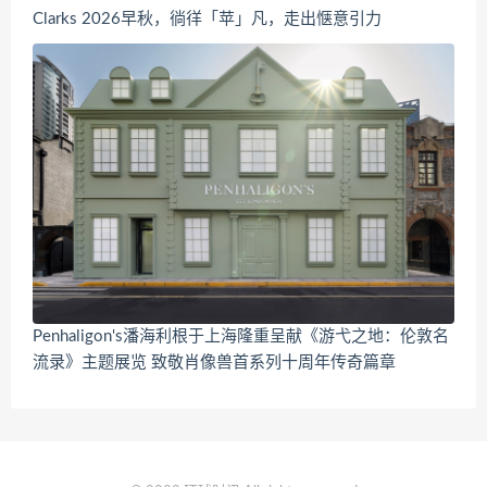
Clarks 2026早秋，徜徉「苹」凡，走出惬意引力
Penhaligon's潘海利根于上海隆重呈献《游弋之地：伦敦名
流录》主题展览 致敬肖像兽首系列十周年传奇篇章