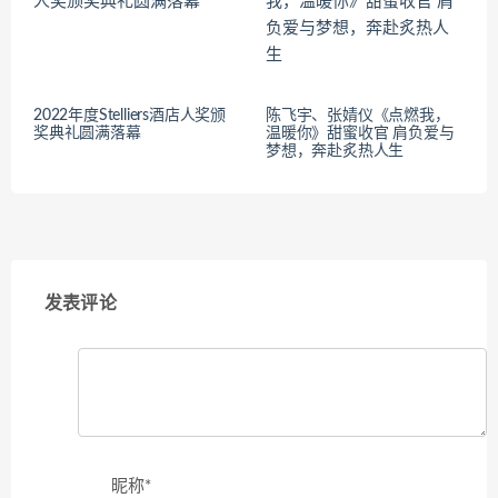
2022年度Stelliers酒店人奖颁
陈飞宇、张婧仪《点燃我，
奖典礼圆满落幕
温暖你》甜蜜收官 肩负爱与
梦想，奔赴炙热人生
发表评论
昵称*