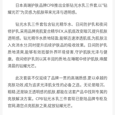
日本高端护肤品牌CPB推出全新钻光水乳三件套,以“钻
耀光芒”为灵感,为肌肤带来光泽与透明感。
钻光水乳三件套包含钻光精华水、日间防护乳和夜间
修护乳,采用品牌亮肌复合精华EX,从肌底改变暗沉,提升肌肤
透明感。钻光精华水质地轻盈,能够迅速渗透肌底,为肌肤注
入充沛水分,同时提升后续护肤品的吸收效果。日间防护乳
质地清爽,能够有效抵御外界环境侵害,守护肌肤光泽与健
康。夜间修护乳则以其丰润的质地,在睡眠中修护肌肤,唤醒
清晨的钻耀光芒。
此次套装不仅延续了品牌一贯的高端质感,更以卓越的
亮肤功效,成为追求光泽肌女性的必备之选。无论是暗沉、
粗糙,还是缺乏透明感的肌肤,都能在这套产品中找到专属的
亮肤解决方案。CPB钻光水乳三件套现已登陆品牌专柜及
官网,邀您点亮肌肤之美,绽放钻耀光芒。