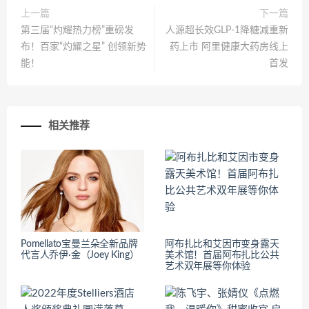
上一篇
下一篇
第三届“灼耀热力榜”重磅发
人源超长效GLP-1降糖减重新
布！百家“灼耀之星” 创领新势
药上市 阿里健康大药房线上
能！
首发
相关推荐
Pomellato宝曼兰朵全新品牌
阿布扎比和艾因市变身露天
代言人乔伊·金（Joey King）
美术馆！首届阿布扎比公共
艺术双年展等你体验