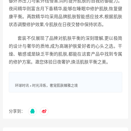
御外界压力与紫外线侵害,同时提升肌肤的自我防御能力。
夜间精华则富含月下香精华,能够在睡眠中修护肌肤,恢复健
康平衡。两款精华均采用品牌肌肤智能感应技术,根据肌肤
状态调整修护效果,令肌肤在日夜交替中保持状态。
套装不仅展现了品牌对肌肤平衡的深刻理解,更以极简
的设计与奢华的质地,成为高端护肤爱好者的心头之选。干
燥、敏感或是缺乏平衡的肌肤,都能在这套产品中找到专属
的修护方案。邀您体验日夜奢护,焕活肌肤平衡之美。
环球时讯
»
时光淬炼，奢宠肌肤臻雅之境
分享到：