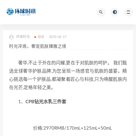
环球时讯
综合
2025-02-17
时光淬炼，奢宠肌肤臻雅之境
奢华,不止于外在的闪耀,更在于对肌肤的呵护。 我们甄
选全球奢华护肤品牌,为您呈现一场感官与肌肤的盛宴。精
心挑选每一个护肤品,都凝聚着匠心与科技,只为唤醒肌肤内
在光芒,定格年轻之美。
1、
CPB钻光水乳三件套
价格:2970RMB/170mL+125mL+50mL